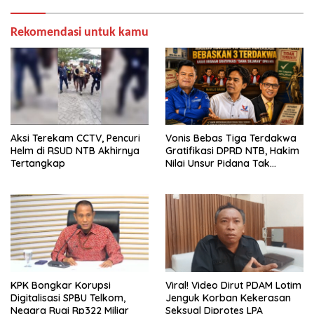
Rekomendasi untuk kamu
Aksi Terekam CCTV, Pencuri
Vonis Bebas Tiga Terdakwa
Helm di RSUD NTB Akhirnya
Gratifikasi DPRD NTB, Hakim
Tertangkap
Nilai Unsur Pidana Tak
Terbukti
KPK Bongkar Korupsi
Viral! Video Dirut PDAM Lotim
Digitalisasi SPBU Telkom,
Jenguk Korban Kekerasan
Negara Rugi Rp322 Miliar
Seksual Diprotes LPA