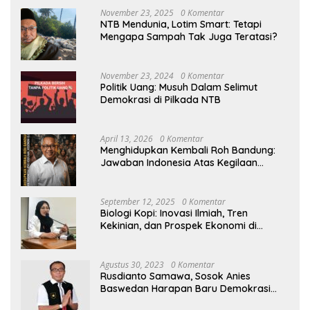
November 23, 2025
0 Komentar
NTB Mendunia, Lotim Smart: Tetapi
Mengapa Sampah Tak Juga Teratasi?
November 23, 2024
0 Komentar
Politik Uang: Musuh Dalam Selimut
Demokrasi di Pilkada NTB
April 13, 2026
0 Komentar
Menghidupkan Kembali Roh Bandung:
Jawaban Indonesia Atas Kegilaan
Hegemoni Global
September 12, 2025
0 Komentar
Biologi Kopi: Inovasi Ilmiah, Tren
Kekinian, dan Prospek Ekonomi di
Tengah Dinamika Politik Agraria
Agustus 30, 2023
0 Komentar
Rusdianto Samawa, Sosok Anies
Baswedan Harapan Baru Demokrasi
Indonesia