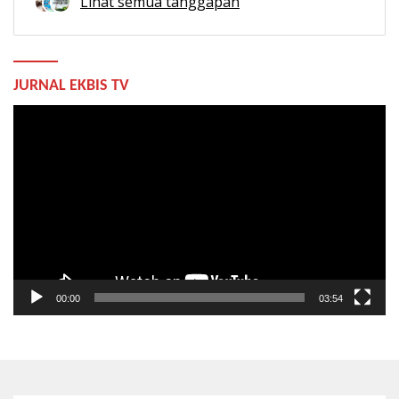
Lihat semua tanggapan
JURNAL EKBIS TV
Pemutar
Video
00:00
03:54