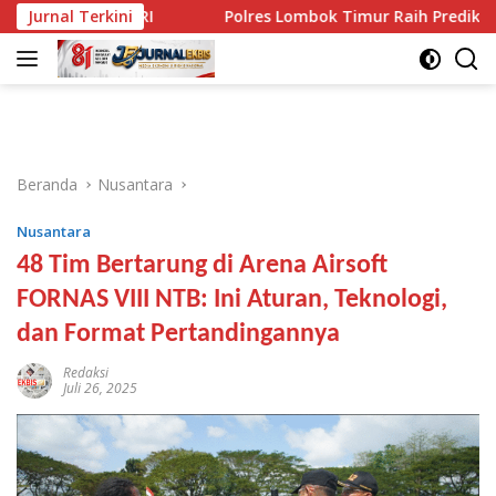
Langsung
 HUT RI
Jurnal Terkini
Polres Lombok Timur Raih Predikat A, Tertingg
ke
konten
Beranda
Nusantara
Nusantara
48 Tim Bertarung di Arena Airsoft
FORNAS VIII NTB: Ini Aturan, Teknologi,
dan Format Pertandingannya
Redaksi
Juli 26, 2025