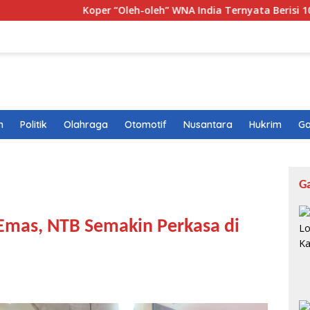
Koper “Oleh-oleh” WNA India Ternyata Berisi 10,1 Kg Ganja
n
Politik
Olahraga
Otomotif
Nusantara
Hukrim
Ga
G
Emas, NTB Semakin Perkasa di