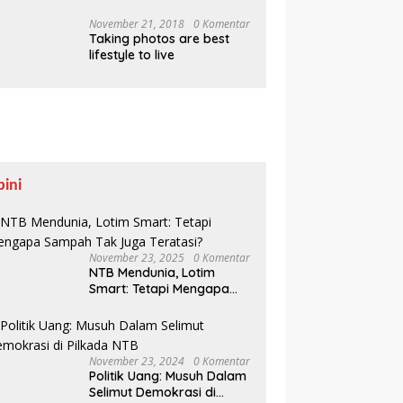
Pesisir Belajar Sejarah
hingga Tanam 1.000
November 21, 2018
0 Komentar
Taking photos are best
Mangrove
lifestyle to live
pini
November 23, 2025
0 Komentar
NTB Mendunia, Lotim
Smart: Tetapi Mengapa
Sampah Tak Juga
Teratasi?
November 23, 2024
0 Komentar
Politik Uang: Musuh Dalam
Selimut Demokrasi di