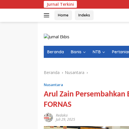
Langsung
Jurnal Terkini
ke
konten
Home
Indeks
Beranda
Bisnis
NTB
Pertania
Beranda
Nusantara
Nusantara
Arul Zain Persembahkan 
FORNAS
Redaksi
Juli 29, 2025