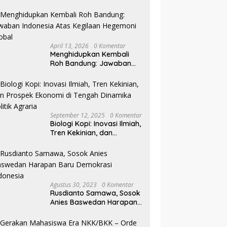
Pilkada NTB
April 13, 2026
0 Komentar
Menghidupkan Kembali
Roh Bandung: Jawaban
Indonesia Atas Kegilaan
Hegemoni Global
September 12, 2025
0 Komentar
Biologi Kopi: Inovasi Ilmiah,
Tren Kekinian, dan
Prospek Ekonomi di
Tengah Dinamika Politik
Agraria
Agustus 30, 2023
0 Komentar
Rusdianto Samawa, Sosok
Anies Baswedan Harapan
Baru Demokrasi Indonesia