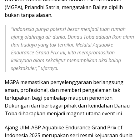
(MGPA), Priandhi Satria, mengatakan Balige dipilih
bukan tanpa alasan.
“Indonesia punya potensi besar menjadi tuan rumah
ajang olahraga air dunia. Danau Toba adalah ikon alam
dan budaya yang tak ternilai. Melalui Aquabike
Endurance Grand Prix ini, kita mempromosikan
kekayaan alam sekaligus menampilkan aksi balap
spektakuler,” ujarnya.
MGPA memastikan penyelenggaraan berlangsung
aman, profesional, dan memberi pengalaman tak
terlupakan bagi pembalap maupun penonton.
Dukungan dari berbagai pihak dan keindahan Danau
Toba diharapkan menjadi magnet utama event ini.
Ajang UIM-ABP Aquabike Endurance Grand Prix of
Indonesia 2025 merupakan seri resmi kejuaraan dunia