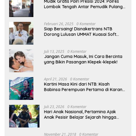
Mudik Gratis Polri Presisi 2024: Polres
Lombok Tengah Antar Pemudik Pulang
Kampung
Februari 26, 2025
0 Komentar
Siap Bersaing! Disnakertrans NTB
Dorong Lulusan UMMAT Kuasai Soft
Skills
Juli 13, 2025
0 Komentar
Jangan Cuma Masuk, Ini Cara Bercinta
yang Bikin Pasangan Klepek-klepek!
April 21, 2026
0 Komentar
Kartini Masa Kini dari NTB: Kisah
Babinsa Perempuan Pertama di Karang
Bayan
Juli 23, 2026
0 Komentar
Hari Anak Nasional, Pertamina Ajak
Anak Pesisir Belajar Sejarah hingga
Tanam 1.000 Mangrove
November 21, 2018
0 Komentar