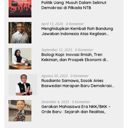
Politik Uang: Musuh Dalam Selimut
Demokrasi di Pilkada NTB
April 13, 2026
0 Komentar
Menghidupkan Kembali Roh Bandung:
Jawaban Indonesia Atas Kegilaan
Hegemoni Global
September 12, 2025
0 Komentar
Biologi Kopi: Inovasi Ilmiah, Tren
Kekinian, dan Prospek Ekonomi di
Tengah Dinamika Politik Agraria
Agustus 30, 2023
0 Komentar
Rusdianto Samawa, Sosok Anies
Baswedan Harapan Baru Demokrasi
Indonesia
Desember 4, 2025
0 Komentar
Gerakan Mahasiswa Era NKK/BKK –
Orde Baru : Sejarah dan Realitas,