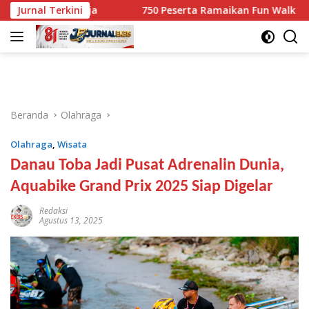
Langsung
Kg Ganja
Jurnal Terkini
750 Peserta Ramaikan Fun Walk RINJANI BI NT
ke
konten
Beranda
Olahraga
Olahraga
,
Wisata
Danau Toba Jadi Pusat Adrenalin Dunia,
Aquabike Grand Prix 2025 Siap Digelar
Redaksi
Agustus 13, 2025