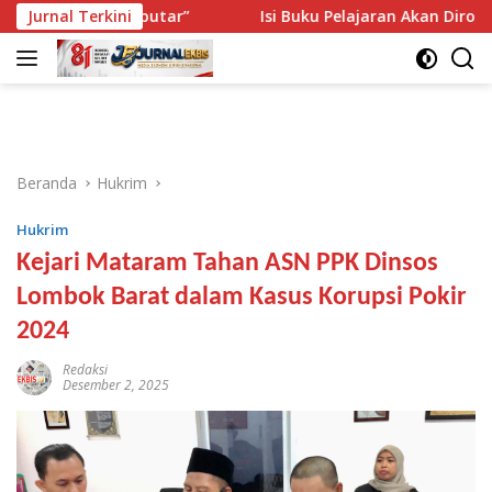
Langsung
Diputar-putar”
Jurnal Terkini
Isi Buku Pelajaran Akan Dirombak, Ini 3
ke
konten
Beranda
Hukrim
Hukrim
Kejari Mataram Tahan ASN PPK Dinsos
Lombok Barat dalam Kasus Korupsi Pokir
2024
Redaksi
Desember 2, 2025