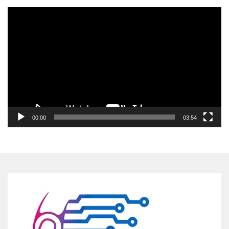
Pemutar
Video
00:00
03:54