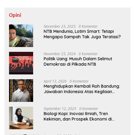
Opini
November 23, 2025
0 Komentar
NTB Mendunia, Lotim Smart: Tetapi
Mengapa Sampah Tak Juga Teratasi?
November 23, 2024
0 Komentar
Politik Uang: Musuh Dalam Selimut
Demokrasi di Pilkada NTB
April 13, 2026
0 Komentar
Menghidupkan Kembali Roh Bandung:
Jawaban Indonesia Atas Kegilaan
Hegemoni Global
September 12, 2025
0 Komentar
Biologi Kopi: Inovasi Ilmiah, Tren
Kekinian, dan Prospek Ekonomi di
Tengah Dinamika Politik Agraria