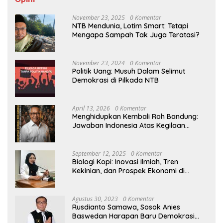
November 23, 2025
0 Komentar
NTB Mendunia, Lotim Smart: Tetapi
Mengapa Sampah Tak Juga Teratasi?
November 23, 2024
0 Komentar
Politik Uang: Musuh Dalam Selimut
Demokrasi di Pilkada NTB
April 13, 2026
0 Komentar
Menghidupkan Kembali Roh Bandung:
Jawaban Indonesia Atas Kegilaan
Hegemoni Global
September 12, 2025
0 Komentar
Biologi Kopi: Inovasi Ilmiah, Tren
Kekinian, dan Prospek Ekonomi di
Tengah Dinamika Politik Agraria
Agustus 30, 2023
0 Komentar
Rusdianto Samawa, Sosok Anies
Baswedan Harapan Baru Demokrasi