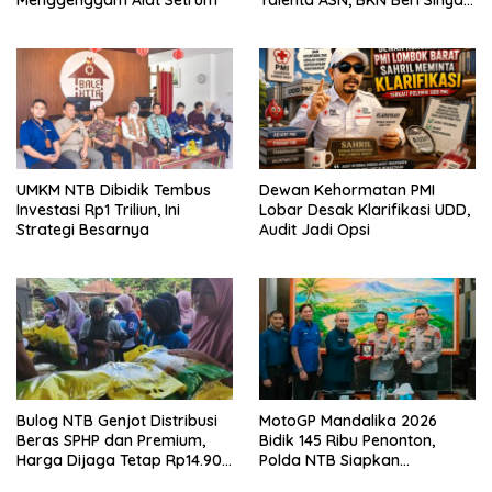
Hijau
UMKM NTB Dibidik Tembus
Dewan Kehormatan PMI
Investasi Rp1 Triliun, Ini
Lobar Desak Klarifikasi UDD,
Strategi Besarnya
Audit Jadi Opsi
Bulog NTB Genjot Distribusi
MotoGP Mandalika 2026
Beras SPHP dan Premium,
Bidik 145 Ribu Penonton,
Harga Dijaga Tetap Rp14.900
Polda NTB Siapkan
per Kilogram
Pengamanan Total