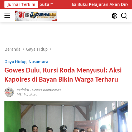
Langsung
iputar-putar”
Jurnal Terkini
Isi Buku Pelajaran Akan Dirombak, Ini 3 
ke
konten
Beranda
Gaya Hidup
Gaya Hidup
,
Nusantara
Gowes Dulu, Kursi Roda Menyusul: Aksi
Kapolres di Bayan Bikin Warga Terharu
Redaksi
-
Gowes Kamtibmas
Mei 10, 2026