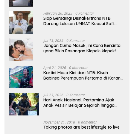
Kampung
Februari 26, 2025
0 Komentar
Siap Bersaing! Disnakertrans NTB
Dorong Lulusan UMMAT Kuasai Soft
Skills
Juli 13, 2025
0 Komentar
Jangan Cuma Masuk, Ini Cara Bercinta
yang Bikin Pasangan Klepek-klepek!
April 21, 2026
0 Komentar
Kartini Masa Kini dari NTB: Kisah
Babinsa Perempuan Pertama di Karang
Bayan
Juli 23, 2026
0 Komentar
Hari Anak Nasional, Pertamina Ajak
Anak Pesisir Belajar Sejarah hingga
Tanam 1.000 Mangrove
November 21, 2018
0 Komentar
Taking photos are best lifestyle to live