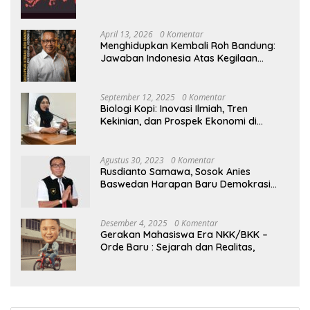
April 13, 2026
0 Komentar
Menghidupkan Kembali Roh Bandung:
Jawaban Indonesia Atas Kegilaan
Hegemoni Global
September 12, 2025
0 Komentar
Biologi Kopi: Inovasi Ilmiah, Tren
Kekinian, dan Prospek Ekonomi di
Tengah Dinamika Politik Agraria
Agustus 30, 2023
0 Komentar
Rusdianto Samawa, Sosok Anies
Baswedan Harapan Baru Demokrasi
Indonesia
Desember 4, 2025
0 Komentar
Gerakan Mahasiswa Era NKK/BKK –
Orde Baru : Sejarah dan Realitas,