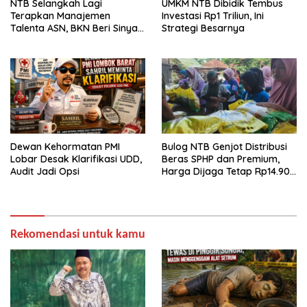
NTB Selangkah Lagi
UMKM NTB Dibidik Tembus
Terapkan Manajemen
Investasi Rp1 Triliun, Ini
Talenta ASN, BKN Beri Sinyal
Strategi Besarnya
Hijau
Dewan Kehormatan PMI
Bulog NTB Genjot Distribusi
Lobar Desak Klarifikasi UDD,
Beras SPHP dan Premium,
Audit Jadi Opsi
Harga Dijaga Tetap Rp14.900
per Kilogram
Rekomendasi untuk kamu