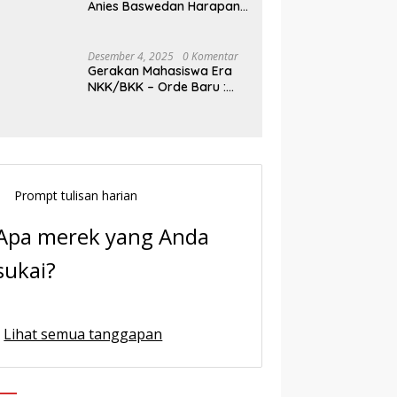
Anies Baswedan Harapan
Baru Demokrasi Indonesia
Desember 4, 2025
0 Komentar
Gerakan Mahasiswa Era
NKK/BKK – Orde Baru :
Sejarah dan Realitas,
Prompt tulisan harian
Apa merek yang Anda
sukai?
Lihat semua tanggapan