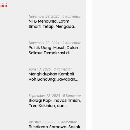
pini
November 23, 2025
0 Komentar
NTB Mendunia, Lotim
Smart: Tetapi Mengapa
Sampah Tak Juga
Teratasi?
November 23, 2024
0 Komentar
Politik Uang: Musuh Dalam
Selimut Demokrasi di
Pilkada NTB
April 13, 2026
0 Komentar
Menghidupkan Kembali
Roh Bandung: Jawaban
Indonesia Atas Kegilaan
Hegemoni Global
September 12, 2025
0 Komentar
Biologi Kopi: Inovasi Ilmiah,
Tren Kekinian, dan
Prospek Ekonomi di
Tengah Dinamika Politik
Agraria
Agustus 30, 2023
0 Komentar
Rusdianto Samawa, Sosok