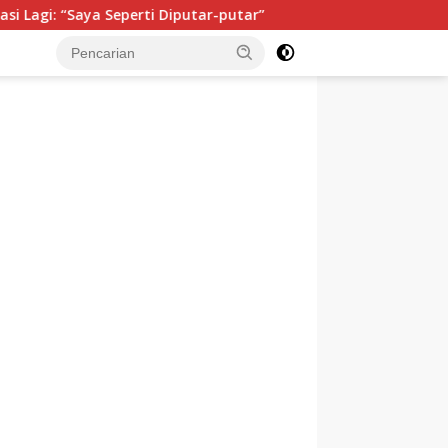
 Seperti Diputar-putar”
Isi Buku Pelajaran Akan Diromba