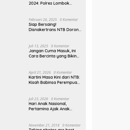
2024: Polres Lombok
Tengah Antar Pemudik
Pulang Kampung
Februari 26, 2025
0 Komentar
Siap Bersaing!
Disnakertrans NTB Dorong
Lulusan UMMAT Kuasai
Soft Skills
Juli 13, 2025
0 Komentar
Jangan Cuma Masuk, Ini
Cara Bercinta yang Bikin
Pasangan Klepek-klepek!
April 21, 2026
0 Komentar
Kartini Masa Kini dari NTB:
Kisah Babinsa Perempuan
Pertama di Karang Bayan
Juli 23, 2026
0 Komentar
Hari Anak Nasional,
Pertamina Ajak Anak
Pesisir Belajar Sejarah
hingga Tanam 1.000
Mangrove
November 21, 2018
0 Komentar