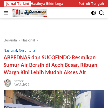
Langsung
ram, Hasilnya Bikin Lega
Jurnal Terkini
Patroli Tengah Malam di Mat
ke
konten
Beranda
Nasional
Nasional
,
Nusantara
ABPEDNAS dan SUCOFINDO Resmikan
Sumur Air Bersih di Aceh Besar, Ribuan
Warga Kini Lebih Mudah Akses Air
Redaksi
Juni 3, 2026