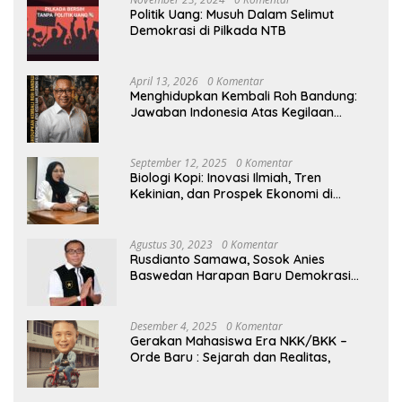
Politik Uang: Musuh Dalam Selimut
Demokrasi di Pilkada NTB
April 13, 2026
0 Komentar
Menghidupkan Kembali Roh Bandung:
Jawaban Indonesia Atas Kegilaan
Hegemoni Global
September 12, 2025
0 Komentar
Biologi Kopi: Inovasi Ilmiah, Tren
Kekinian, dan Prospek Ekonomi di
Tengah Dinamika Politik Agraria
Agustus 30, 2023
0 Komentar
Rusdianto Samawa, Sosok Anies
Baswedan Harapan Baru Demokrasi
Indonesia
Desember 4, 2025
0 Komentar
Gerakan Mahasiswa Era NKK/BKK –
Orde Baru : Sejarah dan Realitas,