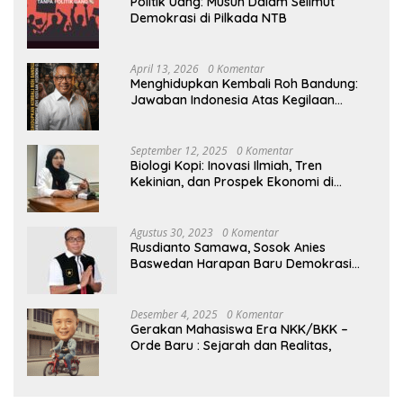
Politik Uang: Musuh Dalam Selimut
Demokrasi di Pilkada NTB
April 13, 2026
0 Komentar
Menghidupkan Kembali Roh Bandung:
Jawaban Indonesia Atas Kegilaan
Hegemoni Global
September 12, 2025
0 Komentar
Biologi Kopi: Inovasi Ilmiah, Tren
Kekinian, dan Prospek Ekonomi di
Tengah Dinamika Politik Agraria
Agustus 30, 2023
0 Komentar
Rusdianto Samawa, Sosok Anies
Baswedan Harapan Baru Demokrasi
Indonesia
Desember 4, 2025
0 Komentar
Gerakan Mahasiswa Era NKK/BKK –
Orde Baru : Sejarah dan Realitas,