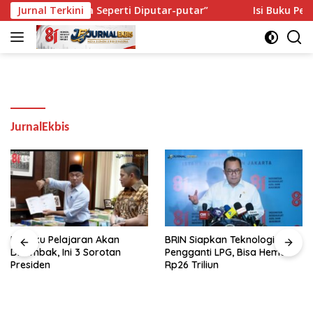
Langsung
 Lagi: “Saya Seperti Diputar-putar”
Jurnal Terkini
Isi Buku Pelajaran
ke
konten
JurnalEkbis
Isi Buku Pelajaran Akan
BRIN Siapkan Teknologi CNG
Dirombak, Ini 3 Sorotan
Pengganti LPG, Bisa Hemat
Presiden
Rp26 Triliun