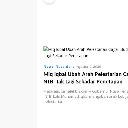
News
,
Nusantara
Agustus 4, 2026
Miq Iqbal Ubah Arah Pelestarian C
NTB, Tak Lagi Sekadar Penetapan
Mataram, Jurnalekbis.com – Gubernur Nusa Ten
(NTB) Lalu Muhamad Iqbal mengubah arah kebij
pelestarian…