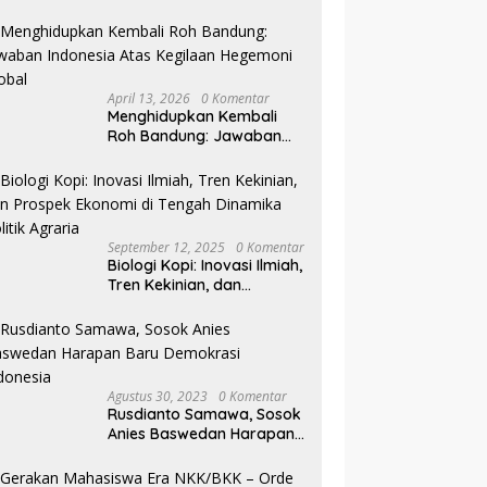
Pilkada NTB
April 13, 2026
0 Komentar
Menghidupkan Kembali
Roh Bandung: Jawaban
Indonesia Atas Kegilaan
Hegemoni Global
September 12, 2025
0 Komentar
Biologi Kopi: Inovasi Ilmiah,
Tren Kekinian, dan
Prospek Ekonomi di
Tengah Dinamika Politik
Agraria
Agustus 30, 2023
0 Komentar
Rusdianto Samawa, Sosok
Anies Baswedan Harapan
Baru Demokrasi Indonesia