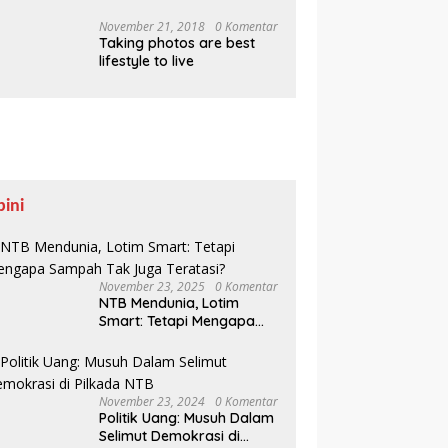
Pesisir Belajar Sejarah
hingga Tanam 1.000
November 21, 2018
0 Komentar
Taking photos are best
Mangrove
lifestyle to live
pini
November 23, 2025
0 Komentar
NTB Mendunia, Lotim
Smart: Tetapi Mengapa
Sampah Tak Juga
Teratasi?
November 23, 2024
0 Komentar
Politik Uang: Musuh Dalam
Selimut Demokrasi di