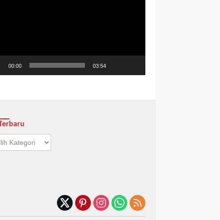
o
00:00
03:54
Terbaru
aru