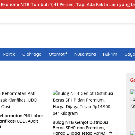
 NTB Tumbuh 7,41 Persen, Tapi Ada Fakta Lain yang Lebih Men
Politik
Olahraga
Otomotif
Nusantara
Hukrim
Gaya
G
ehormatan PMI Lobar
rifikasi UDD, Audit
Bulog NTB Genjot Distribusi
MotoG
i
Beras SPHP dan Premium,
145 R
Harga Dijaga Tetap Rp14.900
Siap