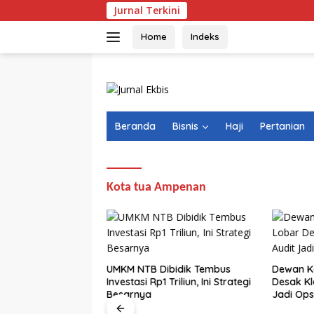
Langsung
Jurnal Terkini
Ekonomi
ke
konten
Home
Indeks
Beranda
Bisnis
Haji
Pertanian
Kota tua Ampenan
 Tumbuh 7,41
UMKM NTB Dibidik Tembus
Dewan K
 Ada Fakta Lain
Investasi Rp1 Triliun, Ini Strategi
Desak Kla
Mengejutkan
Besarnya
Jadi Ops