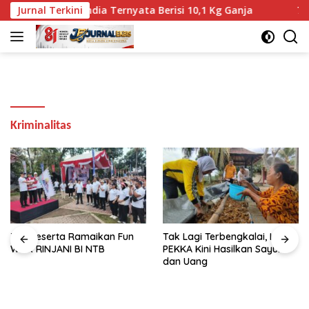
Langsung
-oleh” WNA India Ternyata Berisi 10,1 Kg Ganja
Jurnal Terkini
750 Pes
ke
konten
Kriminalitas
750 Peserta Ramaikan Fun
Tak Lagi Terbengkalai, Lahan
Walk RINJANI BI NTB
PEKKA Kini Hasilkan Sayur
dan Uang