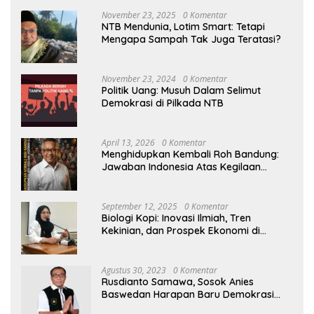
November 23, 2025
0 Komentar
NTB Mendunia, Lotim Smart: Tetapi
Mengapa Sampah Tak Juga Teratasi?
November 23, 2024
0 Komentar
Politik Uang: Musuh Dalam Selimut
Demokrasi di Pilkada NTB
April 13, 2026
0 Komentar
Menghidupkan Kembali Roh Bandung:
Jawaban Indonesia Atas Kegilaan
Hegemoni Global
September 12, 2025
0 Komentar
Biologi Kopi: Inovasi Ilmiah, Tren
Kekinian, dan Prospek Ekonomi di
Tengah Dinamika Politik Agraria
Agustus 30, 2023
0 Komentar
Rusdianto Samawa, Sosok Anies
Baswedan Harapan Baru Demokrasi
Indonesia