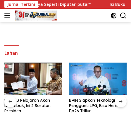
Langsung
si Lagi: “Saya Seperti Diputar-putar”
Jurnal Terkini
Isi Buku Pelajar
ke
konten
Lahan
Isi Buku Pelajaran Akan
BRIN Siapkan Teknologi CNG
Dirombak, Ini 3 Sorotan
Pengganti LPG, Bisa Hemat
Presiden
Rp26 Triliun