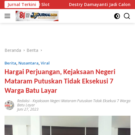
Langsung
h 3.400 Slot
Jurnal Terkini
Destry Damayanti Jadi Calon Tunggal Gube
ke
konten
Beranda
Berita
Berita
,
Nusantara
,
Viral
Hargai Perjuangan, Kejaksaan Negeri
Mataram Putuskan Tidak Eksekusi 7
Warga Batu Layar
Redaksi
-
Kejaksaan Negeri Mataram Putuskan Tidak Eksekusi 7 Warga
Batu Layar
Juni 27, 2023