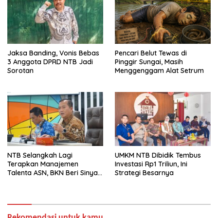
Jaksa Banding, Vonis Bebas
Pencari Belut Tewas di
3 Anggota DPRD NTB Jadi
Pinggir Sungai, Masih
Sorotan
Menggenggam Alat Setrum
NTB Selangkah Lagi
UMKM NTB Dibidik Tembus
Terapkan Manajemen
Investasi Rp1 Triliun, Ini
Talenta ASN, BKN Beri Sinyal
Strategi Besarnya
Hijau
Rekomendasi untuk kamu