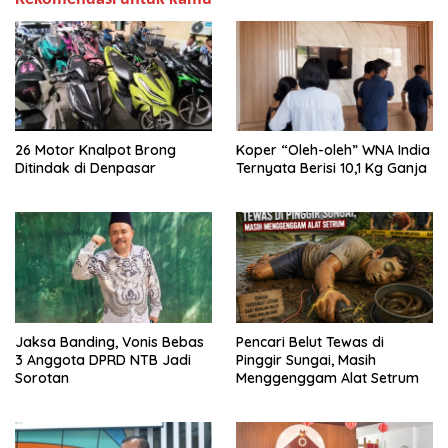
26 Motor Knalpot Brong
Koper “Oleh-oleh” WNA India
Ditindak di Denpasar
Ternyata Berisi 10,1 Kg Ganja
Jaksa Banding, Vonis Bebas
Pencari Belut Tewas di
3 Anggota DPRD NTB Jadi
Pinggir Sungai, Masih
Sorotan
Menggenggam Alat Setrum