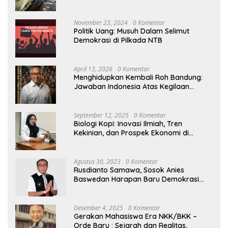
November 23, 2024
0 Komentar
Politik Uang: Musuh Dalam Selimut
Demokrasi di Pilkada NTB
April 13, 2026
0 Komentar
Menghidupkan Kembali Roh Bandung:
Jawaban Indonesia Atas Kegilaan
Hegemoni Global
September 12, 2025
0 Komentar
Biologi Kopi: Inovasi Ilmiah, Tren
Kekinian, dan Prospek Ekonomi di
Tengah Dinamika Politik Agraria
Agustus 30, 2023
0 Komentar
Rusdianto Samawa, Sosok Anies
Baswedan Harapan Baru Demokrasi
Indonesia
Desember 4, 2025
0 Komentar
Gerakan Mahasiswa Era NKK/BKK –
Orde Baru : Sejarah dan Realitas,