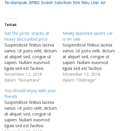
Terdampak, BPBD Sudah Salurkan 506 Ribu Liter Air
Terkait
Get the picnic snacks at
Newly launched sports car
heavy discounted price
is on sale
Suspendisse finibus lacinia
Suspendisse finibus lacinia
varius. Ut justo velit, dictum
varius. Ut justo velit, dictum
at aliquet sed, congue ut
at aliquet sed, congue ut
sapien. Nullam euismod
sapien. Nullam euismod
ligula sed est facilisis
ligula sed est facilisis
auctor. Integer vitae
November 12, 2018
auctor. Integer vitae
November 12, 2018
venenatis mi. Ut velit
dalam "Nusantara"
venenatis mi. Ut velit
dalam "Olahraga"
sapien, convallis sit amet
sapien, convallis sit amet
You should enjoy with your
eleifend quis, aliquam non
eleifend quis, aliquam non
friends
neque. Integer commodo
neque. Integer commodo
Suspendisse finibus lacinia
euismod sapien, ac
euismod sapien, ac
varius. Ut justo velit, dictum
porttitor turpis tempor
porttitor turpis tempor
at aliquet sed, congue ut
vitae. Etiam nulla elit,
vitae. Etiam nulla elit,
sapien. Nullam euismod
posuere non…
posuere non…
ligula sed est facilisis