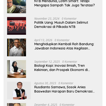
NTB Mendunia, Lotim Smart: Tetapi
Mengapa Sampah Tak Juga Teratasi?
November 23, 2024
0 Komentar
Politik Uang: Musuh Dalam Selimut
Demokrasi di Pilkada NTB
April 13, 2026
0 Komentar
Menghidupkan Kembali Roh Bandung:
Jawaban Indonesia Atas Kegilaan
Hegemoni Global
September 12, 2025
0 Komentar
Biologi Kopi: Inovasi Ilmiah, Tren
Kekinian, dan Prospek Ekonomi di
Tengah Dinamika Politik Agraria
Agustus 30, 2023
0 Komentar
Rusdianto Samawa, Sosok Anies
Baswedan Harapan Baru Demokrasi
Indonesia
Desember 4, 2025
0 Komentar