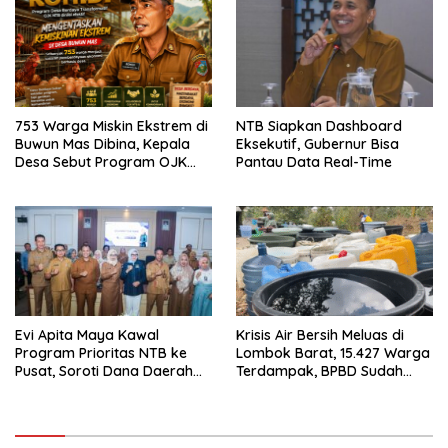
753 Warga Miskin Ekstrem di
NTB Siapkan Dashboard
Buwun Mas Dibina, Kepala
Eksekutif, Gubernur Bisa
Desa Sebut Program OJK
Pantau Data Real-Time
Paling Efektif
Evi Apita Maya Kawal
Krisis Air Bersih Meluas di
Program Prioritas NTB ke
Lombok Barat, 15.427 Warga
Pusat, Soroti Dana Daerah
Terdampak, BPBD Sudah
hingga Satu Data
Salurkan 506 Ribu Liter Air