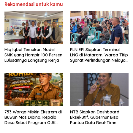
Rekomendasi untuk kamu
Miq Iqbal Temukan Model
PLN EPI Siapkan Terminal
SMK yang Hampir 100 Persen
LNG di Mataram, Warga Titip
Lulusannya Langsung Kerja
Syarat Perlindungan Nelayan
dan Lingkungan
753 Warga Miskin Ekstrem di
NTB Siapkan Dashboard
Buwun Mas Dibina, Kepala
Eksekutif, Gubernur Bisa
Desa Sebut Program OJK
Pantau Data Real-Time
Paling Efektif