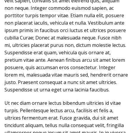
velit sapien, convallis sit amet eleifend quis, aliquam
non neque. Integer commodo euismod sapien, ac
porttitor turpis tempor vitae. Etiam nulla elit, posuere
non placerat iaculis, vehicula et nulla. Vestibulum ante
ipsum primis in faucibus orci luctus et ultrices posuere
cubilia Curae; Donec at malesuada neque. Fusce nibh
mi, ultricies placerat purus non, dictum molestie lectus.
Suspendisse erat quam, vehicula quis ornare at,
pretium vitae ante. Aenean finibus arcu sit amet lorem
posuere, quis accumsan eros consectetur. Integer
lorem mi, malesuada vitae mauris sed, hendrerit ornare
justo. Praesent consequat a nunc sit amet ultricies.
Suspendisse ut urna eget urna lacinia faucibus.
Ut nec diam ornare lectus bibendum ultricies id vitae
turpis. Pellentesque lectus arcu, facilisis et felis a,
ultrices fermentum erat. Fusce gravida, dui sit amet
tincidunt aliquam, tellus nulla consequat velit, fringilla
ullamcorper neque ipsum sit amet mauris. In in viverra