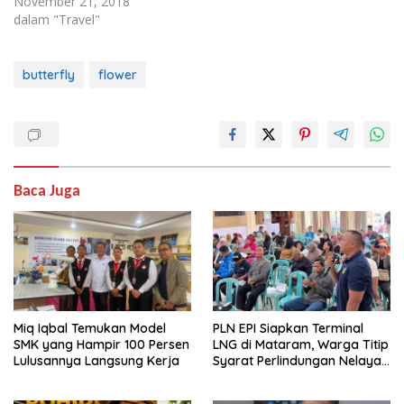
auctor. Integer vitae
November 21, 2018
venenatis mi. Ut velit
dalam "Travel"
sapien, convallis sit amet
eleifend quis, aliquam non
neque. Integer commodo
butterfly
flower
euismod sapien, ac
porttitor turpis tempor
vitae. Etiam nulla elit,
posuere non…
Baca Juga
Miq Iqbal Temukan Model
PLN EPI Siapkan Terminal
SMK yang Hampir 100 Persen
LNG di Mataram, Warga Titip
Lulusannya Langsung Kerja
Syarat Perlindungan Nelayan
dan Lingkungan