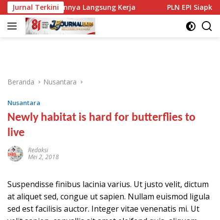
Langsung
ulusannya Langsung Kerja
Jurnal Terkini
PLN EPI Siapkan Terminal LN
ke
konten
Beranda
Nusantara
Nusantara
Newly habitat is hard for butterflies to
live
Redaksi
Mei 2, 2018
Suspendisse finibus lacinia varius. Ut justo velit, dictum
at aliquet sed, congue ut sapien. Nullam euismod ligula
sed est facilisis auctor. Integer vitae venenatis mi. Ut