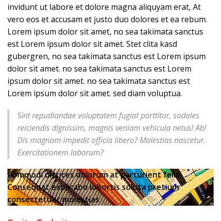
invidunt ut labore et dolore magna aliquyam erat, At
vero eos et accusam et justo duo dolores et ea rebum.
Lorem ipsum dolor sit amet, no sea takimata sanctus
est Lorem ipsum dolor sit amet. Stet clita kasd
gubergren, no sea takimata sanctus est Lorem ipsum
dolor sit amet. no sea takimata sanctus est Lorem
ipsum dolor sit amet. no sea takimata sanctus est
Lorem ipsum dolor sit amet. sed diam voluptua.
Sint repudiandae voluptatem fugiat porttitor, sodales
reiciendis dignissim, magnis veniam vehicula netus! Ab!
Dis magnam impedit officia libero? Molestias nascetur.
Exercitationem laborum?
Commodi ultrices dolorum at parturient felis!
Consequat explicabo lobortis soluta pretium
consectetuer molestias