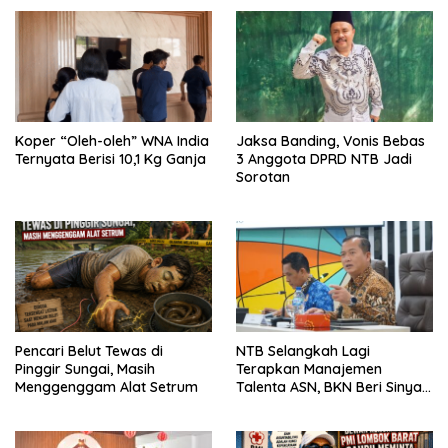
Koper “Oleh-oleh” WNA India
Jaksa Banding, Vonis Bebas
Ternyata Berisi 10,1 Kg Ganja
3 Anggota DPRD NTB Jadi
Sorotan
Pencari Belut Tewas di
NTB Selangkah Lagi
Pinggir Sungai, Masih
Terapkan Manajemen
Menggenggam Alat Setrum
Talenta ASN, BKN Beri Sinyal
Hijau