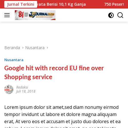
Langsung
ia Ternyata Berisi 10,1 Kg Ganja
Jurnal Terkini
750 Peserta Ramaikan
ke
konten
Beranda
Nusantara
Nusantara
Google hit with record EU fine over
Shopping service
Redaksi
Juli 18, 2018
Lorem ipsum dolor sit amet,sed diam nonumy eirmod
tempor invidunt ut labore et dolore magna aliquyam
erat, At vero eos et accusam et justo duo dolores et ea