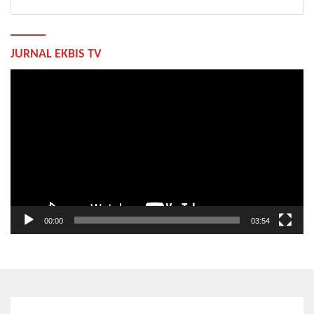
JURNAL EKBIS TV
Pemutar
Video
00:00
03:54