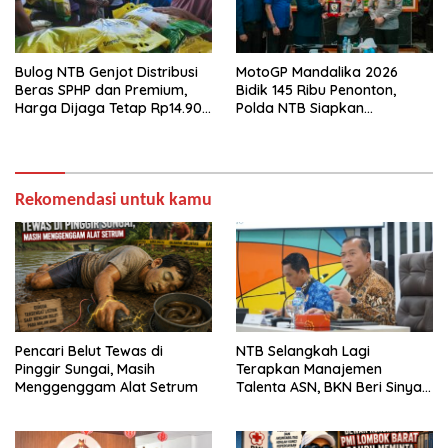
Bulog NTB Genjot Distribusi
MotoGP Mandalika 2026
Beras SPHP dan Premium,
Bidik 145 Ribu Penonton,
Harga Dijaga Tetap Rp14.900
Polda NTB Siapkan
per Kilogram
Pengamanan Total
Rekomendasi untuk kamu
Pencari Belut Tewas di
NTB Selangkah Lagi
Pinggir Sungai, Masih
Terapkan Manajemen
Menggenggam Alat Setrum
Talenta ASN, BKN Beri Sinyal
Hijau