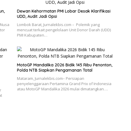
un,
Dewan Kehormatan PMI Lobar Desak Klarifikasi
UDD, Audit Jadi Opsi
 Nusa
Lombok Barat, Jurnalekbis.com – Polemik yang
tor
mencuat terkait pengelolaan Unit Donor Darah (UDD)
PMI Kabupaten…
MotoGP Mandalika 2026 Bidik 145 Ribu Penonton,
Polda NTB Siapkan Pengamanan Total
Mataram, Jurnalekbis.com– Persiapan
penyelenggaraan Pertamina Grand Prix of Indonesia
atau MotoGP Mandalika 2026 mulai dimatangkan….
r
at