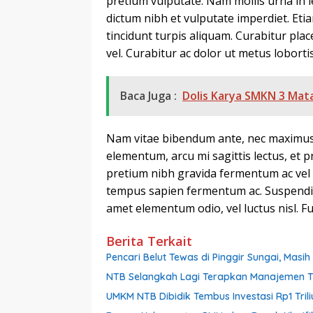
pretium vulputate. Nam mollis urna in 
dictum nibh et vulputate imperdiet. Et
tincidunt turpis aliquam. Curabitur pla
vel. Curabitur ac dolor ut metus loborti
Baca Juga :
Dolis Karya SMKN 3 Mat
Nam vitae bibendum ante, nec maximus
elementum, arcu mi sagittis lectus, et 
pretium nibh gravida fermentum ac vel tu
tempus sapien fermentum ac. Suspendi
amet elementum odio, vel luctus nisl. Fus
Berita Terkait
Pencari Belut Tewas di Pinggir Sungai, Mas
NTB Selangkah Lagi Terapkan Manajemen Tal
UMKM NTB Dibidik Tembus Investasi Rp1 Triliu