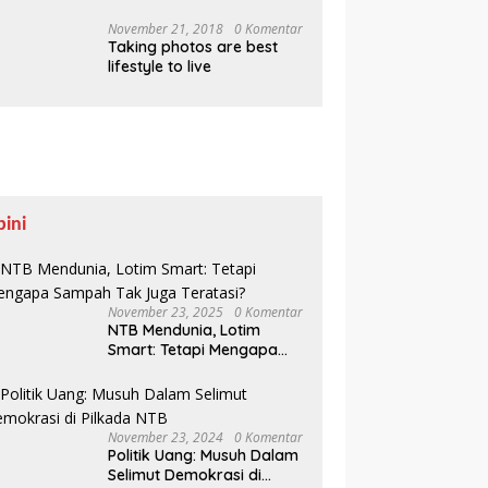
Pesisir Belajar Sejarah
hingga Tanam 1.000
November 21, 2018
0 Komentar
Taking photos are best
Mangrove
lifestyle to live
pini
November 23, 2025
0 Komentar
NTB Mendunia, Lotim
Smart: Tetapi Mengapa
Sampah Tak Juga
Teratasi?
November 23, 2024
0 Komentar
Politik Uang: Musuh Dalam
Selimut Demokrasi di