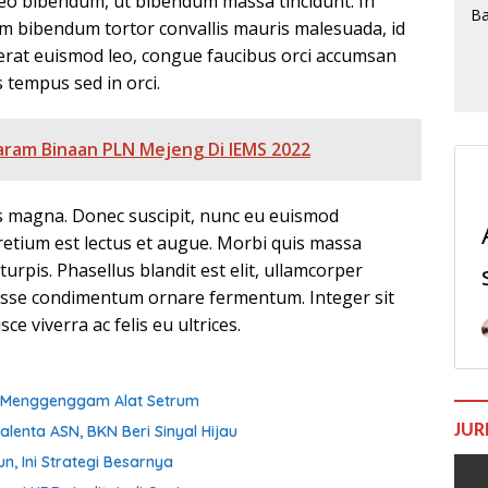
leo bibendum, ut bibendum massa tincidunt. In
iam bibendum tortor convallis mauris malesuada, id
cerat euismod leo, congue faucibus orci accumsan
s tempus sed in orci.
aram Binaan PLN Mejeng Di IEMS 2022
 magna. Donec suscipit, nunc eu euismod
pretium est lectus et augue. Morbi quis massa
rpis. Phasellus blandit est elit, ullamcorper
sse condimentum ornare fermentum. Integer sit
ce viverra ac felis eu ultrices.
ih Menggenggam Alat Setrum
JUR
enta ASN, BKN Beri Sinyal Hijau
n, Ini Strategi Besarnya