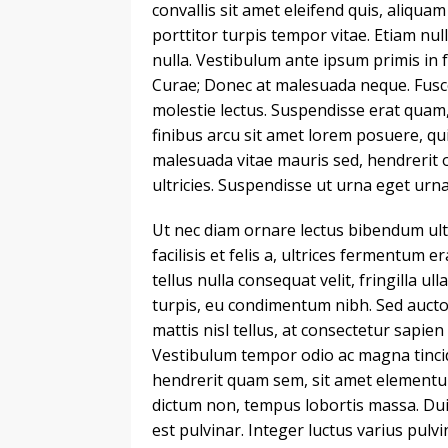
convallis sit amet eleifend quis, aliq
porttitor turpis tempor vitae. Etiam null
nulla. Vestibulum ante ipsum primis in f
Curae; Donec at malesuada neque. Fusce 
molestie lectus. Suspendisse erat quam,
finibus arcu sit amet lorem posuere, qu
malesuada vitae mauris sed, hendrerit 
ultricies. Suspendisse ut urna eget urna
Ut nec diam ornare lectus bibendum ultri
facilisis et felis a, ultrices fermentum e
tellus nulla consequat velit, fringilla u
turpis, eu condimentum nibh. Sed aucto
mattis nisl tellus, at consectetur sapien
Vestibulum tempor odio ac magna tinci
hendrerit quam sem, sit amet elementum r
dictum non, tempus lobortis massa. Duis 
est pulvinar. Integer luctus varius pulvi