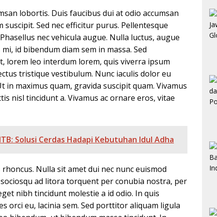
msan lobortis. Duis faucibus dui at odio accumsan
m suscipit. Sed nec efficitur purus. Pellentesque
 Phasellus nec vehicula augue. Nulla luctus, augue
 mi, id bibendum diam sem in massa. Sed
t, lorem leo interdum lorem, quis viverra ipsum
lectus tristique vestibulum. Nunc iaculis dolor eu
. Ut in maximus quam, gravida suscipit quam. Vivamus
s nisl tincidunt a. Vivamus ac ornare eros, vitae
B: Solusi Cerdas Hadapi Kebutuhan Idul Adha
is rhoncus. Nulla sit amet dui nec nunc euismod
i sociosqu ad litora torquent per conubia nostra, per
et nibh tincidunt molestie a id odio. In quis
es orci eu, lacinia sem. Sed porttitor aliquam ligula