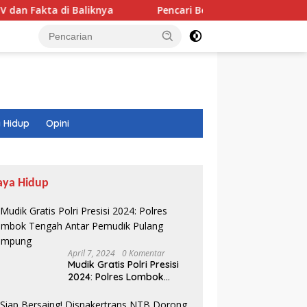
Baliknya
Pencari Belut Tewas di Pinggir Sungai, Masih
 Hidup
Opini
aya Hidup
April 7, 2024
0 Komentar
Mudik Gratis Polri Presisi
2024: Polres Lombok
Tengah Antar Pemudik
Pulang Kampung