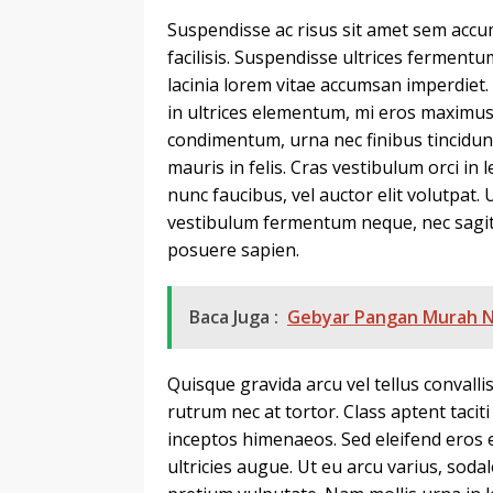
Suspendisse ac risus sit amet sem accu
facilisis. Suspendisse ultrices fermentu
lacinia lorem vitae accumsan imperdiet.
in ultrices elementum, mi eros maximus
condimentum, urna nec finibus tincidun
mauris in felis. Cras vestibulum orci in 
nunc faucibus, vel auctor elit volutpat
vestibulum fermentum neque, nec sagitti
posuere sapien.
Baca Juga :
Gebyar Pangan Murah NT
Quisque gravida arcu vel tellus convall
rutrum nec at tortor. Class aptent tacit
inceptos himenaeos. Sed eleifend eros eg
ultricies augue. Ut eu arcu varius, sodal