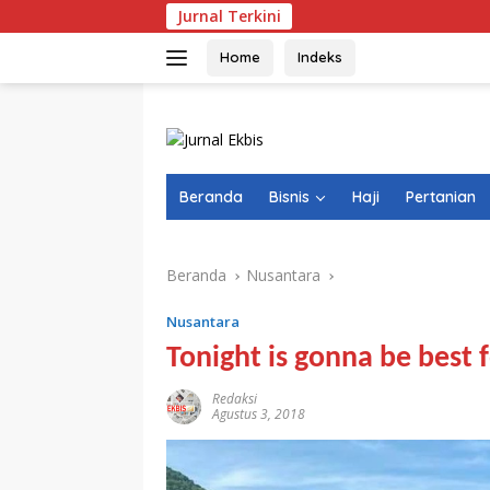
Langsung
Jurnal Terkini
Video
ke
konten
Home
Indeks
Beranda
Bisnis
Haji
Pertanian
Beranda
Nusantara
Nusantara
Tonight is gonna be best 
Redaksi
Agustus 3, 2018