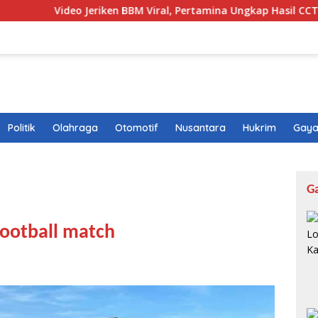
 Jeriken BBM Viral, Pertamina Ungkap Hasil CCTV dan Fakta di 
Politik
Olahraga
Otomotif
Nusantara
Hukrim
Gaya
G
football match