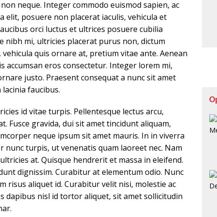
uam non neque. Integer commodo euismod sapien, ac
a elit, posuere non placerat iaculis, vehicula et
aucibus orci luctus et ultrices posuere cubilia
nibh mi, ultricies placerat purus non, dictum
 vehicula quis ornare at, pretium vitae ante. Aenean
is accumsan eros consectetur. Integer lorem mi,
ornare justo. Praesent consequat a nunc sit amet
 lacinia faucibus.
O
cies id vitae turpis. Pellentesque lectus arcu,
rat. Fusce gravida, dui sit amet tincidunt aliquam,
llamcorper neque ipsum sit amet mauris. In in viverra
r nunc turpis, ut venenatis quam laoreet nec. Nam
 ultricies at. Quisque hendrerit et massa in eleifend.
dunt dignissim. Curabitur at elementum odio. Nunc
isus aliquet id. Curabitur velit nisi, molestie ac
dapibus nisl id tortor aliquet, sit amet sollicitudin
nar.