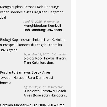
Pilkada NTB
April 13, 2026
0 Komentar
Menghidupkan Kembali
Roh Bandung: Jawaban
Indonesia Atas Kegilaan
Hegemoni Global
September 12, 2025
0 Komentar
Biologi Kopi: Inovasi Ilmiah,
Tren Kekinian, dan
Prospek Ekonomi di
Tengah Dinamika Politik
Agraria
Agustus 30, 2023
0 Komentar
Rusdianto Samawa, Sosok
Anies Baswedan Harapan
Baru Demokrasi Indonesia