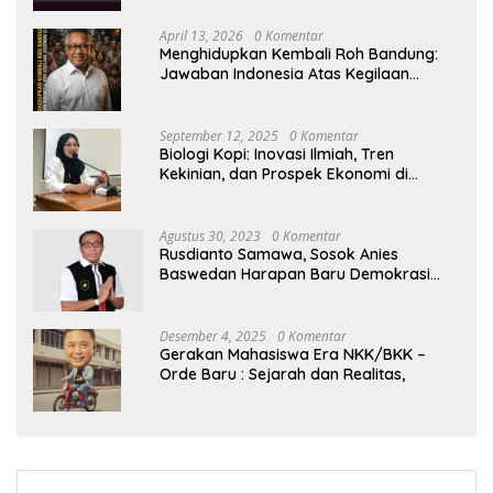
April 13, 2026
0 Komentar
Menghidupkan Kembali Roh Bandung:
Jawaban Indonesia Atas Kegilaan
Hegemoni Global
September 12, 2025
0 Komentar
Biologi Kopi: Inovasi Ilmiah, Tren
Kekinian, dan Prospek Ekonomi di
Tengah Dinamika Politik Agraria
Agustus 30, 2023
0 Komentar
Rusdianto Samawa, Sosok Anies
Baswedan Harapan Baru Demokrasi
Indonesia
Desember 4, 2025
0 Komentar
Gerakan Mahasiswa Era NKK/BKK –
Orde Baru : Sejarah dan Realitas,