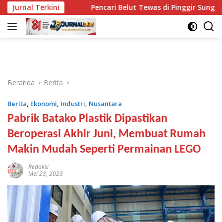
Langsung
knya
Jurnal Terkini
Pencari Belut Tewas di Pinggir Sungai, Masih Me
ke
konten
Beranda
Berita
Berita
,
Ekonomi
,
Industri
,
Nusantara
Pabrik Batako Plastik Dipastikan
Beroperasi Akhir Juni, Membuat Rumah
Makin Mudah Seperti Permainan LEGO
Redaksi
Mei 23, 2023