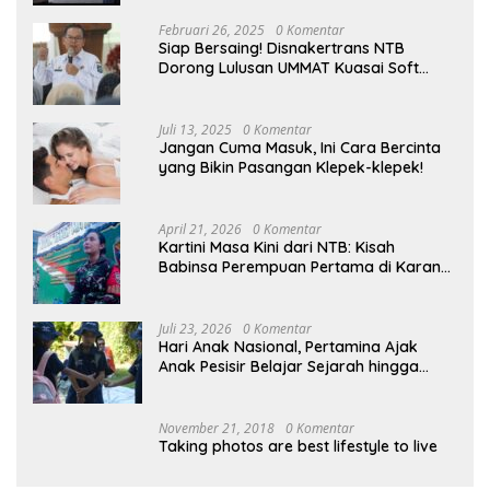
Februari 26, 2025
0 Komentar
Siap Bersaing! Disnakertrans NTB
Dorong Lulusan UMMAT Kuasai Soft
Skills
Juli 13, 2025
0 Komentar
Jangan Cuma Masuk, Ini Cara Bercinta
yang Bikin Pasangan Klepek-klepek!
April 21, 2026
0 Komentar
Kartini Masa Kini dari NTB: Kisah
Babinsa Perempuan Pertama di Karang
Bayan
Juli 23, 2026
0 Komentar
Hari Anak Nasional, Pertamina Ajak
Anak Pesisir Belajar Sejarah hingga
Tanam 1.000 Mangrove
November 21, 2018
0 Komentar
Taking photos are best lifestyle to live