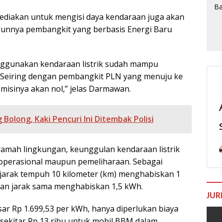
isediakan untuk mengisi daya kendaraan juga akan
gunnya pembangkit yang berbasis Energi Baru
menggunakan kendaraan listrik sudah mampu
n. Seiring dengan pembangkit PLN yang menuju ke
misinya akan nol,” jelas Darmawan.
 Bolong, Kaki Pencuri Ini Ditembak Polisi
mah lingkungan, keunggulan kendaraan listrik
ya operasional maupun pemeliharaan. Sebagai
arak tempuh 10 kilometer (km) menghabiskan 1
ngan jarak sama menghabiskan 1,5 kWh.
JUR
esar Rp 1.699,53 per kWh, hanya diperlukan biaya
n sekitar Rp 13 ribu untuk mobil BBM dalam