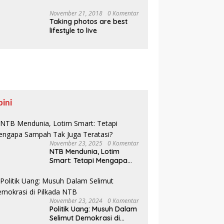
Pesisir Belajar Sejarah
hingga Tanam 1.000
November 21, 2018
0 Komentar
Taking photos are best
Mangrove
lifestyle to live
pini
November 23, 2025
0 Komentar
NTB Mendunia, Lotim
Smart: Tetapi Mengapa
Sampah Tak Juga
Teratasi?
November 23, 2024
0 Komentar
Politik Uang: Musuh Dalam
Selimut Demokrasi di