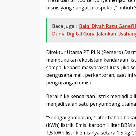
“Hasil dari SPKLU tentunya menjadi ta
bisnis yang sangat prospektif,” imbuh 
Baca Juga :
Baiq Diyah Ratu Ganefi
Dunia Digital Guna Jalankan Usahan
Direktur Utama PT PLN (Persero) Dar
membuktikan ekosistem kendaraan listr
sampai kepada masyarakat luas. Jika 
pengusaha mall, perkantoran, saat ini
pengurangan emisi.
Beralih ke kendaraan listrik menjadi pi
menjadi salah satu penyumbang utama e
“Sebagai gambaran, 1 liter bahan baka
(kWh) listrik. Emisi karbon 1 liter BB
1,5 kWh listrik emisinya setara 1,5 kg 