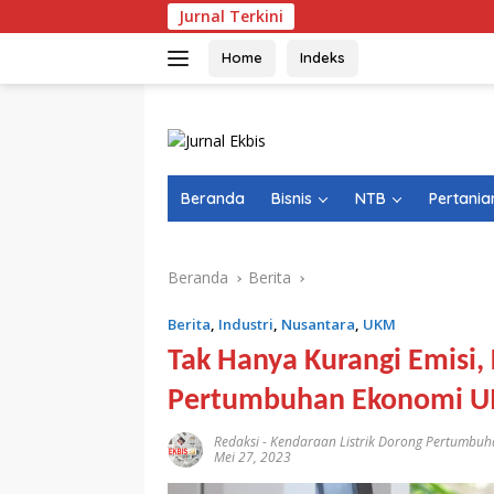
Langsung
Jurnal Terkini
ke
konten
Home
Indeks
Beranda
Bisnis
NTB
Pertania
Beranda
Berita
Berita
,
Industri
,
Nusantara
,
UKM
Tak Hanya Kurangi Emisi,
Pertumbuhan Ekonomi 
Redaksi
-
Kendaraan Listrik Dorong Pertumb
Mei 27, 2023