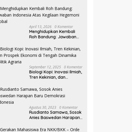
Pilkada NTB
April 13, 2026
0 Komentar
Menghidupkan Kembali
Roh Bandung: Jawaban
Indonesia Atas Kegilaan
Hegemoni Global
September 12, 2025
0 Komentar
Biologi Kopi: Inovasi Ilmiah,
Tren Kekinian, dan
Prospek Ekonomi di
Tengah Dinamika Politik
Agraria
Agustus 30, 2023
0 Komentar
Rusdianto Samawa, Sosok
Anies Baswedan Harapan
Baru Demokrasi Indonesia