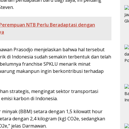
mbahan pendapatan baru bagi saya, ini peluang
Steven.
 Perempuan NTB Perlu Beradaptasi dengan
ya
mawan Prasodjo menjelaskan bahwa hal tersebut
ik di Indonesia sudah semakin terbentuk dan telah
sebelumnya franchise SPKLU menarik minat
 warung makanpun ingin berkontribusi terhadap
lihan strategis, mengingat sektor transportasi
misi karbon di Indonesia.
r minyak (BBM) setara dengan 1,5 kilowatt hour
M setara dengan 2,4 kilogram (kg) CO2e, sedangkan
CO2e,” jelas Darmawan.