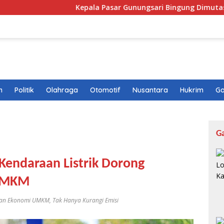
Kepala Pasar Gunungsari Bingung Dimutasi Lagi: “Saya S
n
Politik
Olahraga
Otomotif
Nusantara
Hukrim
Ga
G
 Kendaraan Listrik Dorong
UMKM
uhan Ekonomi UMKM
,
Tak Hanya Kurangi Emisi