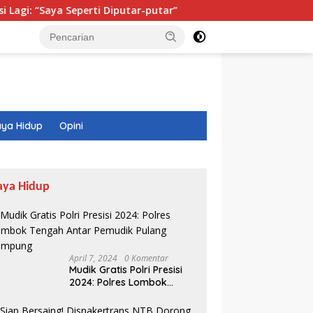
eperti Diputar-putar”
Isi Buku Pelajaran Akan Dirombak
ya Hidup
Opini
aya Hidup
April 7, 2024
0 Komentar
Mudik Gratis Polri Presisi
2024: Polres Lombok
Tengah Antar Pemudik
Pulang Kampung