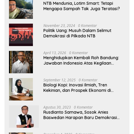
NTB Mendunia, Lotim Smart: Tetapi
Mengapa Sampah Tak Juga Teratasi?
November 23, 2024
0 Komentar
Politik Uang: Musuh Dalam Selimut
Demokrasi di Pilkada NTB
April 13, 2026
0 Komentar
Menghidupkan Kembali Roh Bandung:
Jawaban Indonesia Atas Kegilaan
Hegemoni Global
September 12, 2025
0 Komentar
Biologi Kopi: Inovasi Ilmiah, Tren
Kekinian, dan Prospek Ekonomi di
Tengah Dinamika Politik Agraria
Agustus 30, 2023
0 Komentar
Rusdianto Samawa, Sosok Anies
Baswedan Harapan Baru Demokrasi
Indonesia