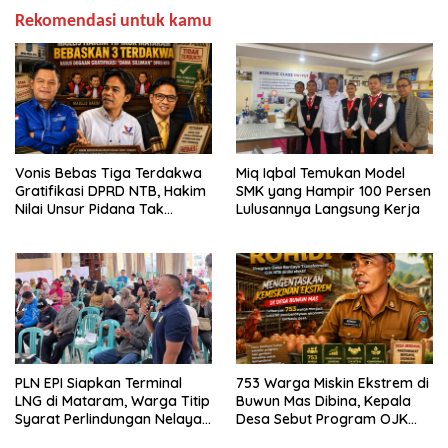
Rekomendasi untuk kamu
Vonis Bebas Tiga Terdakwa
Miq Iqbal Temukan Model
Gratifikasi DPRD NTB, Hakim
SMK yang Hampir 100 Persen
Nilai Unsur Pidana Tak
Lulusannya Langsung Kerja
Terbukti
PLN EPI Siapkan Terminal
753 Warga Miskin Ekstrem di
LNG di Mataram, Warga Titip
Buwun Mas Dibina, Kepala
Syarat Perlindungan Nelayan
Desa Sebut Program OJK
dan Lingkungan
Paling Efektif