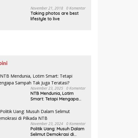
Pesisir Belajar Sejarah
hingga Tanam 1.000
November 21, 2018
0 Komentar
Taking photos are best
Mangrove
lifestyle to live
pini
November 23, 2025
0 Komentar
NTB Mendunia, Lotim
Smart: Tetapi Mengapa
Sampah Tak Juga
Teratasi?
November 23, 2024
0 Komentar
Politik Uang: Musuh Dalam
Selimut Demokrasi di