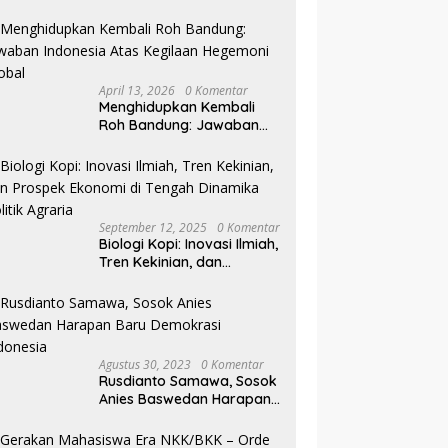
Pilkada NTB
April 13, 2026
0 Komentar
Menghidupkan Kembali
Roh Bandung: Jawaban
Indonesia Atas Kegilaan
Hegemoni Global
September 12, 2025
0 Komentar
Biologi Kopi: Inovasi Ilmiah,
Tren Kekinian, dan
Prospek Ekonomi di
Tengah Dinamika Politik
Agraria
Agustus 30, 2023
0 Komentar
Rusdianto Samawa, Sosok
Anies Baswedan Harapan
Baru Demokrasi Indonesia