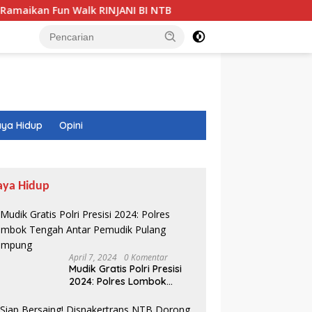
 Walk RINJANI BI NTB
Tak Lagi Terbengkalai, Lahan PEK
ya Hidup
Opini
aya Hidup
April 7, 2024
0 Komentar
Mudik Gratis Polri Presisi
2024: Polres Lombok
Tengah Antar Pemudik
Pulang Kampung