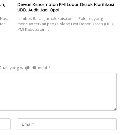
un,
Dewan Kehormatan PMI Lobar Desak Klarifikasi
UDD, Audit Jadi Opsi
 Nusa
Lombok Barat, Jurnalekbis.com – Polemik yang
tor
mencuat terkait pengelolaan Unit Donor Darah (UDD)
PMI Kabupaten…
Ruas yang wajib ditandai
*