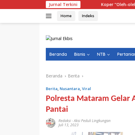
Langsung
Jurnal Terkini
Koper “Oleh-oleh” WNA India T
ke
konten
Home
Indeks
Beranda
Bisnis
NTB
Pertania
Beranda
Berita
Berita
,
Nusantara
,
Viral
Polresta Mataram Gelar 
Pantai
Redaksi
-
Aksi Peduli Lingkungan
Juli 13, 2023