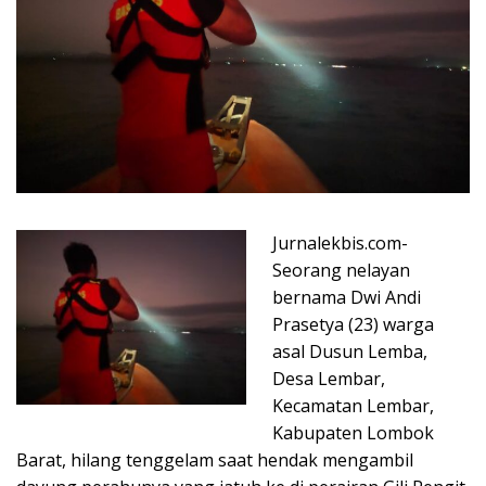
Jurnalekbis.com-
Seorang nelayan
bernama Dwi Andi
Prasetya (23) warga
asal Dusun Lemba,
Desa Lembar,
Kecamatan Lembar,
Kabupaten Lombok
Barat, hilang tenggelam saat hendak mengambil