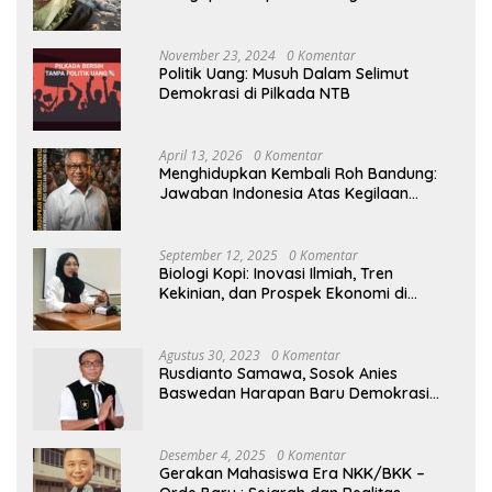
November 23, 2024
0 Komentar
Politik Uang: Musuh Dalam Selimut
Demokrasi di Pilkada NTB
April 13, 2026
0 Komentar
Menghidupkan Kembali Roh Bandung:
Jawaban Indonesia Atas Kegilaan
Hegemoni Global
September 12, 2025
0 Komentar
Biologi Kopi: Inovasi Ilmiah, Tren
Kekinian, dan Prospek Ekonomi di
Tengah Dinamika Politik Agraria
Agustus 30, 2023
0 Komentar
Rusdianto Samawa, Sosok Anies
Baswedan Harapan Baru Demokrasi
Indonesia
Desember 4, 2025
0 Komentar
Gerakan Mahasiswa Era NKK/BKK –