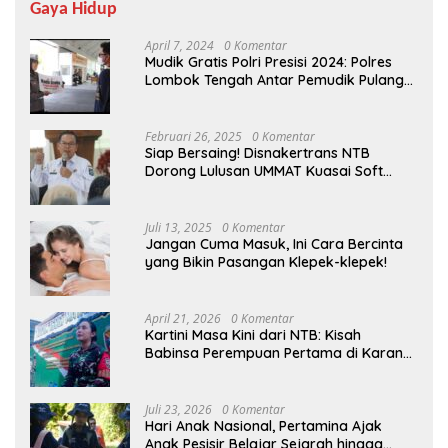
Gaya Hidup
April 7, 2024
0 Komentar
Mudik Gratis Polri Presisi 2024: Polres
Lombok Tengah Antar Pemudik Pulang
Kampung
Februari 26, 2025
0 Komentar
Siap Bersaing! Disnakertrans NTB
Dorong Lulusan UMMAT Kuasai Soft
Skills
Juli 13, 2025
0 Komentar
Jangan Cuma Masuk, Ini Cara Bercinta
yang Bikin Pasangan Klepek-klepek!
April 21, 2026
0 Komentar
Kartini Masa Kini dari NTB: Kisah
Babinsa Perempuan Pertama di Karang
Bayan
Juli 23, 2026
0 Komentar
Hari Anak Nasional, Pertamina Ajak
Anak Pesisir Belajar Sejarah hingga