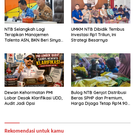
NTB Selangkah Lagi
UMKM NTB Dibidik Tembus
Terapkan Manajemen
Investasi Rp1 Triliun, Ini
Talenta ASN, BKN Beri Sinyal
Strategi Besarnya
Hijau
Dewan Kehormatan PMI
Bulog NTB Genjot Distribusi
Lobar Desak Klarifikasi UDD,
Beras SPHP dan Premium,
Audit Jadi Opsi
Harga Dijaga Tetap Rp14.900
per Kilogram
Rekomendasi untuk kamu