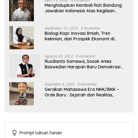
April 13, 2026
0 Komentar
Menghidupkan Kembali Roh Bandung:
Jawaban Indonesia Atas Kegilaan
Hegemoni Global
September 12, 2025
0 Komentar
Biologi Kopi: Inovasi Ilmiah, Tren
Kekinian, dan Prospek Ekonomi di
Tengah Dinamika Politik Agraria
Agustus 30, 2023
0 Komentar
Rusdianto Samawa, Sosok Anies
Baswedan Harapan Baru Demokrasi
Indonesia
Desember 4, 2025
0 Komentar
Gerakan Mahasiswa Era NKK/BKK –
Orde Baru : Sejarah dan Realitas,
Prompt tulisan harian