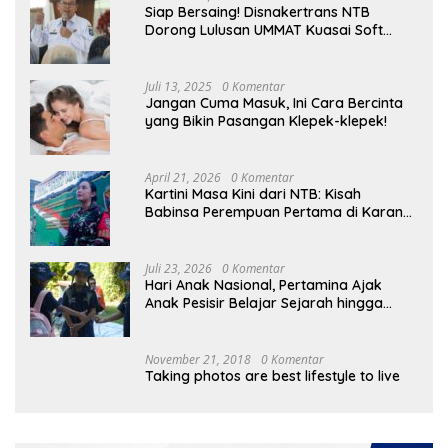
Siap Bersaing! Disnakertrans NTB
Dorong Lulusan UMMAT Kuasai Soft
Skills
Juli 13, 2025
0 Komentar
Jangan Cuma Masuk, Ini Cara Bercinta
yang Bikin Pasangan Klepek-klepek!
April 21, 2026
0 Komentar
Kartini Masa Kini dari NTB: Kisah
Babinsa Perempuan Pertama di Karang
Bayan
Juli 23, 2026
0 Komentar
Hari Anak Nasional, Pertamina Ajak
Anak Pesisir Belajar Sejarah hingga
Tanam 1.000 Mangrove
November 21, 2018
0 Komentar
Taking photos are best lifestyle to live