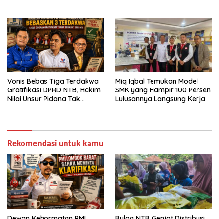
Pengamanan Total
Vonis Bebas Tiga Terdakwa
Miq Iqbal Temukan Model
Gratifikasi DPRD NTB, Hakim
SMK yang Hampir 100 Persen
Nilai Unsur Pidana Tak
Lulusannya Langsung Kerja
Terbukti
Rekomendasi untuk kamu
Dewan Kehormatan PMI
Bulog NTB Genjot Distribusi