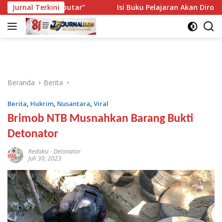
Langsung
iputar-putar”
Jurnal Terkini
Isi Buku Pelajaran Akan Dirombak, Ini 3 S
ke
konten
Beranda
Berita
Berita
,
Hukrim
,
Nusantara
,
Viral
Brimob NTB Musnahkan Barang Bukti
Detonator
Redaksi
-
Detonator
Juli 30, 2023