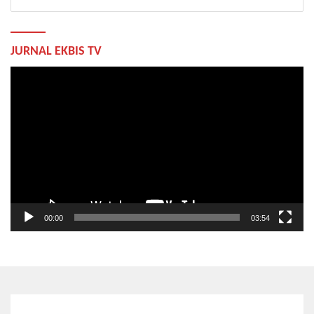
JURNAL EKBIS TV
Pemutar
Video
00:00
03:54