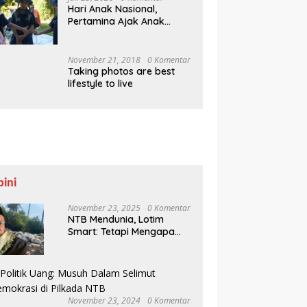
Hari Anak Nasional,
Pertamina Ajak Anak
Pesisir Belajar Sejarah
hingga Tanam 1.000
Mangrove
November 21, 2018
0 Komentar
Taking photos are best
lifestyle to live
pini
November 23, 2025
0 Komentar
NTB Mendunia, Lotim
Smart: Tetapi Mengapa
Sampah Tak Juga
Teratasi?
November 23, 2024
0 Komentar