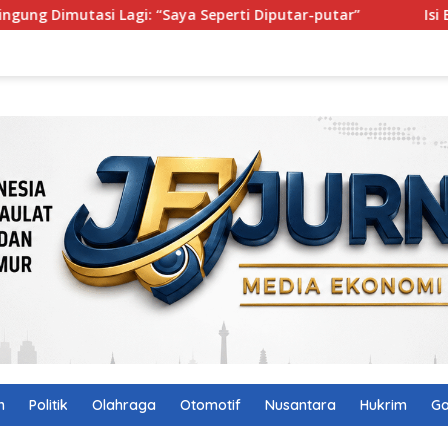
agi: “Saya Seperti Diputar-putar”
Isi Buku Pelajaran 
n
Politik
Olahraga
Otomotif
Nusantara
Hukrim
Ga