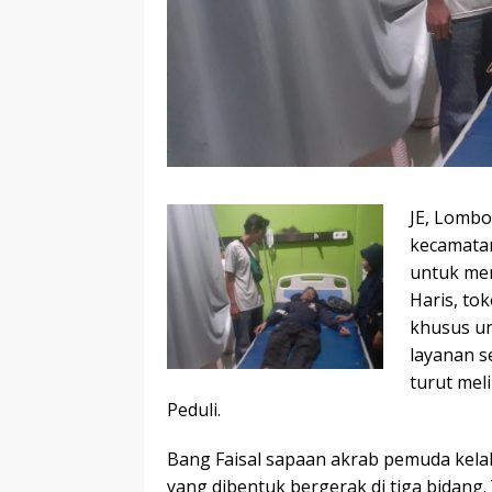
JE, Lombo
kecamata
untuk men
Haris, to
khusus u
layanan s
turut mel
Peduli.
Bang Faisal sapaan akrab pemuda kelahi
yang dibentuk bergerak di tiga bidang.