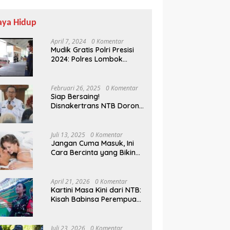
aya Hidup
April 7, 2024
0 Komentar
Mudik Gratis Polri Presisi
2024: Polres Lombok
Tengah Antar Pemudik
Pulang Kampung
Februari 26, 2025
0 Komentar
Siap Bersaing!
Disnakertrans NTB Dorong
Lulusan UMMAT Kuasai
Soft Skills
Juli 13, 2025
0 Komentar
Jangan Cuma Masuk, Ini
Cara Bercinta yang Bikin
Pasangan Klepek-klepek!
April 21, 2026
0 Komentar
Kartini Masa Kini dari NTB:
Kisah Babinsa Perempuan
Pertama di Karang Bayan
Juli 23, 2026
0 Komentar