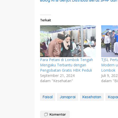
Bulog NTB Genjot Distribusi Beras SPHP da
Terkait
Para Petani di Lombok Tengah
TJSL Pert
Mengaku Terbantu dengan
Modern u
Pengobatan Gratis HBK Peduli
Lombok
September 21, 2024
Juli 9, 20
dalam "Kesehatan"
dalam "Bi
Faisal
Janaprai
Kesehatan
Kopa
Komentar