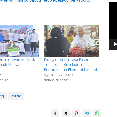
n Premium, Harga Dijaga Tetap Rp14.900 per Kilogram
Pem
Vide
amina Hadirkan Klinik
Rannya : Revitalisasi Pasar
ntuk Masyarakat
Tradisional Bisa Jadi Trigger
Pertumbuhan Ekonomi Lombok
25
Agustus 22, 2023
snis"
dalam "Berita"
ng
Politik