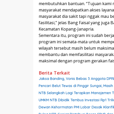
membutuhkan bantuan. “Tujuan kami 
masyarakat mendapatkan akses layanan 
masyarakat dia sakit tapi nggak mau b
fasilitasi,” jelas Bang Faisal yang ju
Kecamatan Kopang-Janapria.
Sementara itu, program ini sudah berja
program ini semata-mata untuk memper
wilayah tersebut masih belum maksim
membantu dan memfasilitasi masyarakat
maksimal dengan program gerakan faisal
Berita Terkait
Jaksa Banding, Vonis Bebas 3 Anggota DPR
Pencari Belut Tewas di Pinggir Sungai, Mas
NTB Selangkah Lagi Terapkan Manajemen Tal
UMKM NTB Dibidik Tembus Investasi Rp1 Triliu
Dewan Kehormatan PMI Lobar Desak Klarifik