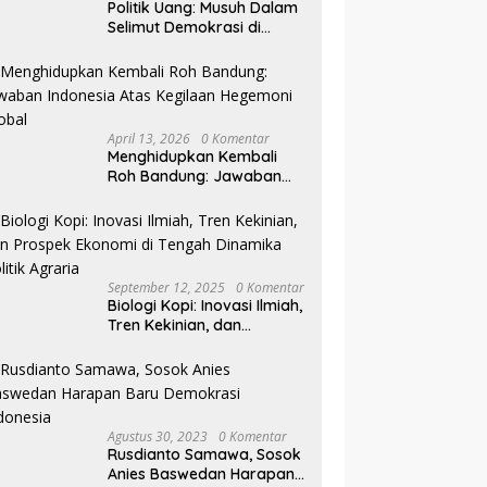
Politik Uang: Musuh Dalam
Selimut Demokrasi di
Pilkada NTB
April 13, 2026
0 Komentar
Menghidupkan Kembali
Roh Bandung: Jawaban
Indonesia Atas Kegilaan
Hegemoni Global
September 12, 2025
0 Komentar
Biologi Kopi: Inovasi Ilmiah,
Tren Kekinian, dan
Prospek Ekonomi di
Tengah Dinamika Politik
Agraria
Agustus 30, 2023
0 Komentar
Rusdianto Samawa, Sosok
Anies Baswedan Harapan