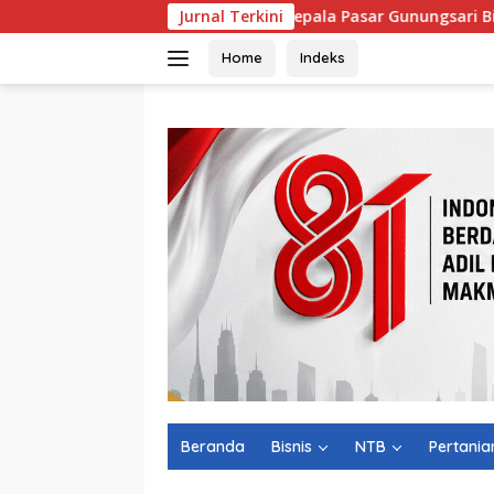
Langsung
Kepala Pasar Gunungsari Bingung Dimutasi L
Jurnal Terkini
ke
konten
Home
Indeks
Beranda
Bisnis
NTB
Pertania