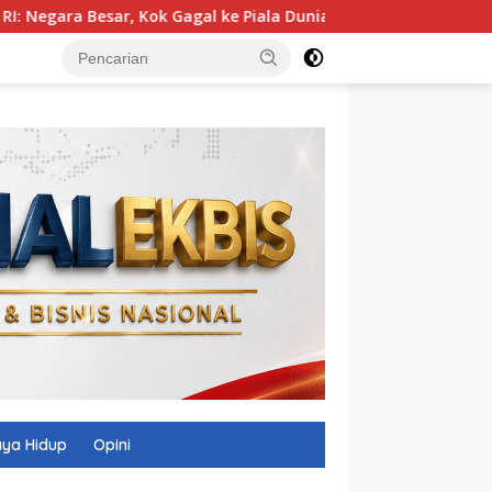
Gagal ke Piala Dunia?
Zankore Bidik AI Factory 1 GW, Ind
ya Hidup
Opini