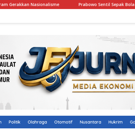
lisme
Prabowo Sentil Sepak Bola RI: Negara Besar, Kok 
n
Politik
Olahraga
Otomotif
Nusantara
Hukrim
Ga