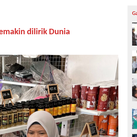
G
makin dilirik Dunia