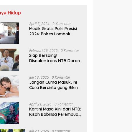
aya Hidup
April 7, 2024
0 Komentar
Mudik Gratis Polri Presisi
2024: Polres Lombok
Tengah Antar Pemudik
Pulang Kampung
Februari 26, 2025
0 Komentar
Siap Bersaing!
Disnakertrans NTB Dorong
Lulusan UMMAT Kuasai
Soft Skills
Juli 13, 2025
0 Komentar
Jangan Cuma Masuk, Ini
Cara Bercinta yang Bikin
Pasangan Klepek-klepek!
April 21, 2026
0 Komentar
Kartini Masa Kini dari NTB:
Kisah Babinsa Perempuan
Pertama di Karang Bayan
Juli 23, 2026
0 Komentar