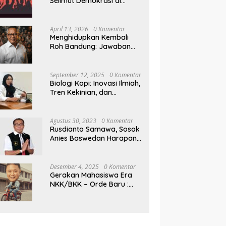
Selimut Demokrasi di
Pilkada NTB
April 13, 2026
0 Komentar
Menghidupkan Kembali
Roh Bandung: Jawaban
Indonesia Atas Kegilaan
Hegemoni Global
September 12, 2025
0 Komentar
Biologi Kopi: Inovasi Ilmiah,
Tren Kekinian, dan
Prospek Ekonomi di
Tengah Dinamika Politik
Agraria
Agustus 30, 2023
0 Komentar
Rusdianto Samawa, Sosok
Anies Baswedan Harapan
Baru Demokrasi Indonesia
Desember 4, 2025
0 Komentar
Gerakan Mahasiswa Era
NKK/BKK – Orde Baru :
Sejarah dan Realitas,