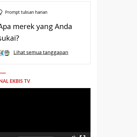
Prompt tulisan harian
Apa merek yang Anda
sukai?
Lihat semua tanggapan
NAL EKBIS TV
utar
o