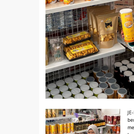
JE
be
me