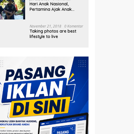
Hari Anak Nasional,
Pertamina Ajak Anak
Pesisir Belajar Sejarah
hingga Tanam 1.000
Mangrove
November 21, 2018
0 Komentar
Taking photos are best
lifestyle to live