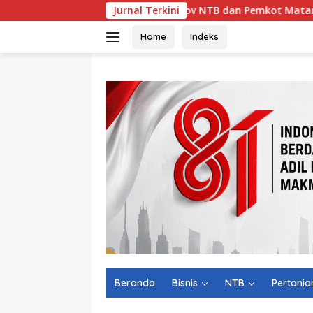
Langsung
I ke-81, Pemprov NTB dan Pemkot Mataram Gerakkan Nasiona
Jurnal Terkini
ke
konten
Home
Indeks
Beranda
Bisnis
NTB
Pertania