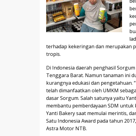
be
be
ke
pe
bu
la
terhadap kekeringan dan merupakan pi
tropis.
Di Indonesia daerah penghasil Sorgum t
Tenggara Barat. Namun tanaman ini dul
kurangnya edukasi dan pengetahuan. “
telah dimanfaatkan oleh UMKM sebaga
dasar Sorgum. Salah satunya yaitu Y
membantu pemberdayaan SDM untuk ke
Yanti Bakery saat memulai merintis, 
Satu Indonesia Award pada tahun 2017,
Astra Motor NTB.