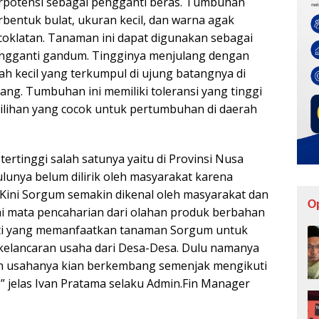
rpotensi sebagai pengganti beras. Tumbuhan
rbentuk bulat, ukuran kecil, dan warna agak
coklatan. Tanaman ini dapat digunakan sebagai
ngganti gandum. Tingginya menjulang dengan
ah kecil yang terkumpul di ujung batangnya di
dang. Tumbuhan ini memiliki toleransi yang tinggi
lihan yang cocok untuk pertumbuhan di daerah
ertinggi salah satunya yaitu di Provinsi Nusa
unya belum dilirik oleh masyarakat karena
Kini Sorgum semakin dikenal oleh masyarakat dan
O
i mata pencaharian dari olahan produk berbahan
anti yang memanfaatkan tanaman Sorgum untuk
lancaran usaha dari Desa-Desa. Dulu namanya
dan usahanya kian berkembang semenjak mengikuti
” jelas Ivan Pratama selaku Admin.Fin Manager