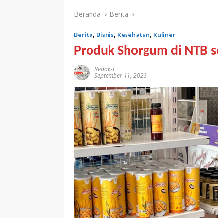
Beranda
Berita
Berita
,
Bisnis
,
Kesehatan
,
Kuliner
Produk Shorgum di NTB se
Redaksi
September 11, 2023