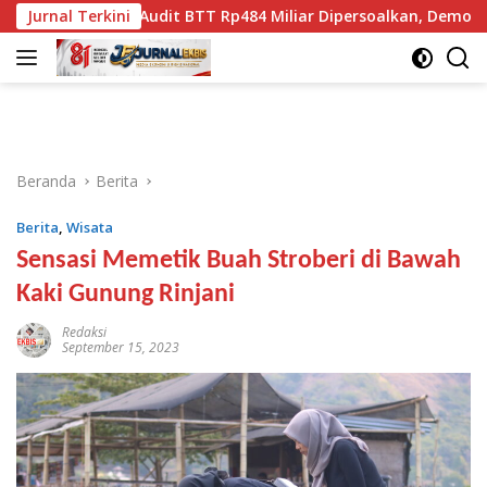
Langsung
Audit BTT Rp484 Miliar Dipersoalkan, Demokrat-PDIP NTB S
Jurnal Terkini
ke
konten
Beranda
Berita
Berita
,
Wisata
Sensasi Memetik Buah Stroberi di Bawah
Kaki Gunung Rinjani
Redaksi
September 15, 2023