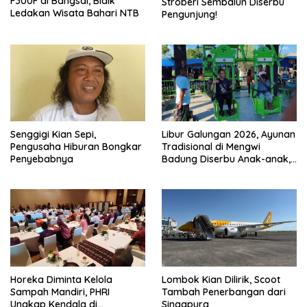
F300F di Bangsal, Bidik
Stroberi Sembalun Diserbu
Ledakan Wisata Bahari NTB
Pengunjung!
Senggigi Kian Sepi,
Libur Galungan 2026, Ayunan
Pengusaha Hiburan Bongkar
Tradisional di Mengwi
Penyebabnya
Badung Diserbu Anak-anak,
Tiket Cuma Rp5 Ribu
Horeka Diminta Kelola
Lombok Kian Dilirik, Scoot
Sampah Mandiri, PHRI
Tambah Penerbangan dari
Ungkap Kendala di
Singapura