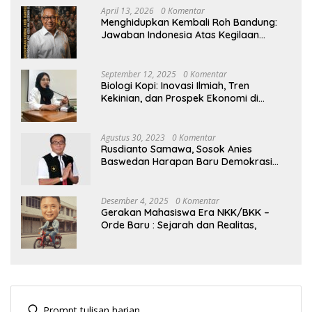
April 13, 2026
0 Komentar
Menghidupkan Kembali Roh Bandung:
Jawaban Indonesia Atas Kegilaan
Hegemoni Global
September 12, 2025
0 Komentar
Biologi Kopi: Inovasi Ilmiah, Tren
Kekinian, dan Prospek Ekonomi di
Tengah Dinamika Politik Agraria
Agustus 30, 2023
0 Komentar
Rusdianto Samawa, Sosok Anies
Baswedan Harapan Baru Demokrasi
Indonesia
Desember 4, 2025
0 Komentar
Gerakan Mahasiswa Era NKK/BKK –
Orde Baru : Sejarah dan Realitas,
Prompt tulisan harian