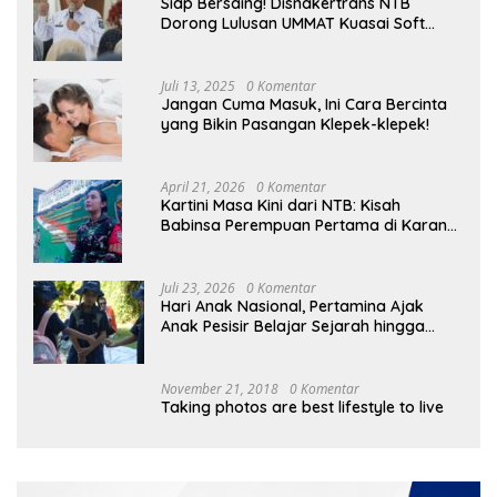
Siap Bersaing! Disnakertrans NTB
Dorong Lulusan UMMAT Kuasai Soft
Skills
Juli 13, 2025
0 Komentar
Jangan Cuma Masuk, Ini Cara Bercinta
yang Bikin Pasangan Klepek-klepek!
April 21, 2026
0 Komentar
Kartini Masa Kini dari NTB: Kisah
Babinsa Perempuan Pertama di Karang
Bayan
Juli 23, 2026
0 Komentar
Hari Anak Nasional, Pertamina Ajak
Anak Pesisir Belajar Sejarah hingga
Tanam 1.000 Mangrove
November 21, 2018
0 Komentar
Taking photos are best lifestyle to live