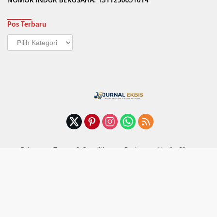
Pos Terbaru
Pos
Terbaru
Privacy
Terms & Conditions
Pedoman Media Siber
Syarat dan Ketentuan (Terms of Service)
Kebijakan Privasi (Privacy Policy)
Tentang Kami
Redaksi Jurnalekbis
Kontak Kami
Copyright @ 2022 jurnalekbis.com All right reserved