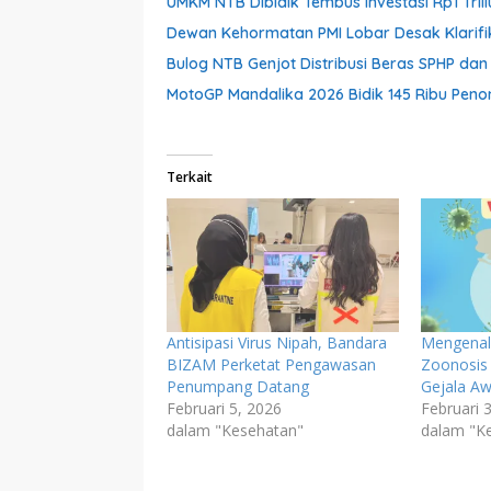
UMKM NTB Dibidik Tembus Investasi Rp1 Triliu
Dewan Kehormatan PMI Lobar Desak Klarifik
Bulog NTB Genjot Distribusi Beras SPHP da
MotoGP Mandalika 2026 Bidik 145 Ribu Pen
Terkait
Antisipasi Virus Nipah, Bandara
Mengenal 
BIZAM Perketat Pengawasan
Zoonosis
Penumpang Datang
Gejala Aw
Februari 5, 2026
Februari 
dalam "Kesehatan"
dalam "K