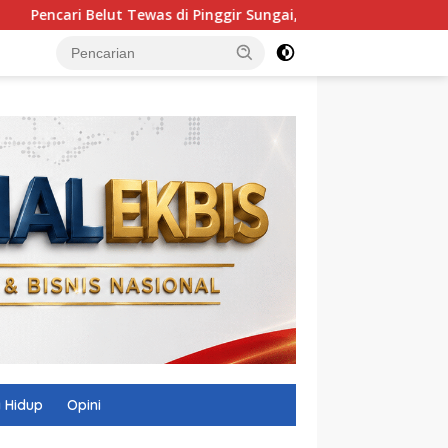
ewas di Pinggir Sungai, Masih Menggenggam Alat Setrum
 Hidup
Opini