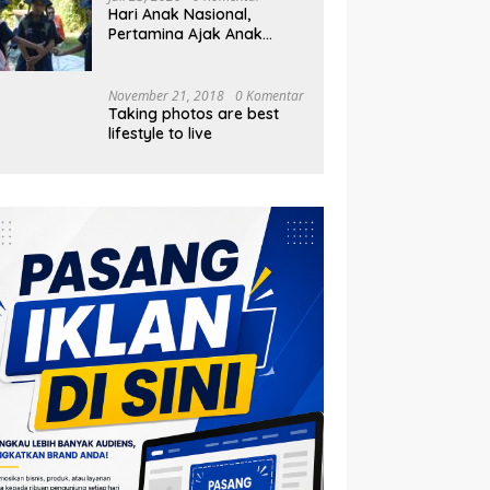
Hari Anak Nasional,
Pertamina Ajak Anak
Pesisir Belajar Sejarah
hingga Tanam 1.000
Mangrove
November 21, 2018
0 Komentar
Taking photos are best
lifestyle to live