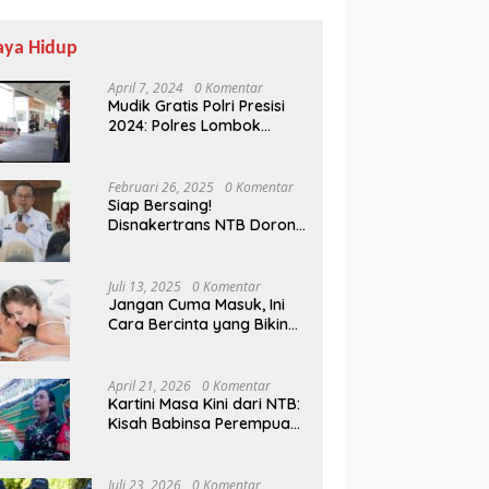
aya Hidup
April 7, 2024
0 Komentar
Mudik Gratis Polri Presisi
2024: Polres Lombok
Tengah Antar Pemudik
Pulang Kampung
Februari 26, 2025
0 Komentar
Siap Bersaing!
Disnakertrans NTB Dorong
Lulusan UMMAT Kuasai
Soft Skills
Juli 13, 2025
0 Komentar
Jangan Cuma Masuk, Ini
Cara Bercinta yang Bikin
Pasangan Klepek-klepek!
April 21, 2026
0 Komentar
Kartini Masa Kini dari NTB:
Kisah Babinsa Perempuan
Pertama di Karang Bayan
Juli 23, 2026
0 Komentar