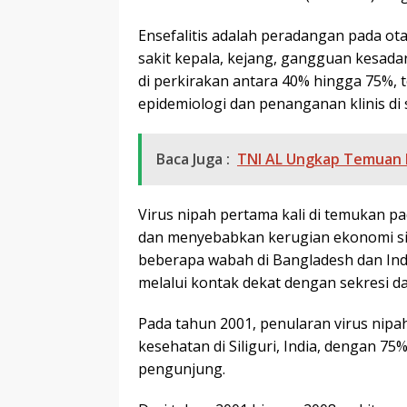
Ensefalitis adalah peradangan pada o
sakit kepala, kejang, gangguan kesada
di perkirakan antara 40% hingga 75%,
epidemiologi dan penanganan klinis di 
Baca Juga :
TNI AL Ungkap Temuan B
Virus nipah pertama kali di temukan p
dan menyebabkan kerugian ekonomi sign
beberapa wabah di Bangladesh dan Ind
melalui kontak dekat dengan sekresi da
Pada tahun 2001, penularan virus nipa
kesehatan di Siliguri, India, dengan 75%
pengunjung.