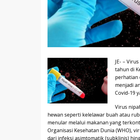
JE- – Viru
tahun di K
perhatian 
menjadi a
Covid-19 y
Virus nipa
hewan seperti kelelawar buah atau ruba
menular melalui makanan yang terkon
Organisasi Kesehatan Dunia (WHO), vir
dari infeksi asimtomatik (subklinis) hi