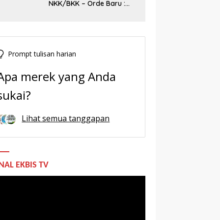
NKK/BKK – Orde Baru :
Sejarah dan Realitas,
Prompt tulisan harian
Apa merek yang Anda
sukai?
Lihat semua tanggapan
NAL EKBIS TV
utar
o