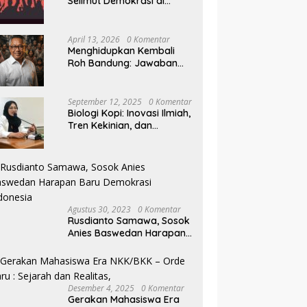
Selimut Demokrasi di
Pilkada NTB
April 13, 2026
0 Komentar
Menghidupkan Kembali
Roh Bandung: Jawaban
Indonesia Atas Kegilaan
Hegemoni Global
September 12, 2025
0 Komentar
Biologi Kopi: Inovasi Ilmiah,
Tren Kekinian, dan
Prospek Ekonomi di
Tengah Dinamika Politik
Agraria
Agustus 30, 2023
0 Komentar
Rusdianto Samawa, Sosok
Anies Baswedan Harapan
Baru Demokrasi Indonesia
Desember 4, 2025
0 Komentar
Gerakan Mahasiswa Era