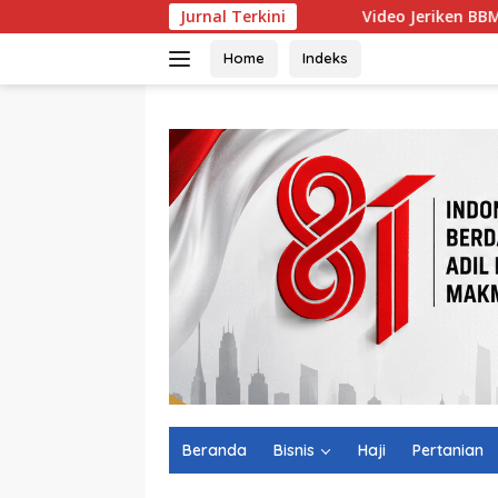
Langsung
Jurnal Terkini
Video Jeriken BBM Viral, Pertamina U
ke
konten
Home
Indeks
Beranda
Bisnis
Haji
Pertanian