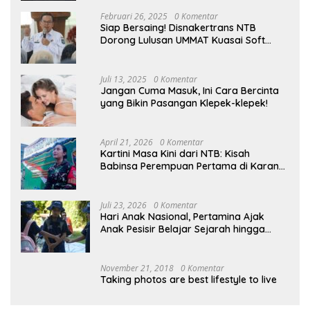
Februari 26, 2025
0 Komentar
Siap Bersaing! Disnakertrans NTB
Dorong Lulusan UMMAT Kuasai Soft
Skills
Juli 13, 2025
0 Komentar
Jangan Cuma Masuk, Ini Cara Bercinta
yang Bikin Pasangan Klepek-klepek!
April 21, 2026
0 Komentar
Kartini Masa Kini dari NTB: Kisah
Babinsa Perempuan Pertama di Karang
Bayan
Juli 23, 2026
0 Komentar
Hari Anak Nasional, Pertamina Ajak
Anak Pesisir Belajar Sejarah hingga
Tanam 1.000 Mangrove
November 21, 2018
0 Komentar
Taking photos are best lifestyle to live