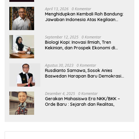
April 13, 2026
0 Komentar
Menghidupkan Kembali Roh Bandung:
Jawaban Indonesia Atas Kegilaan
Hegemoni Global
September 12, 2025
0 Komentar
Biologi Kopi: Inovasi Ilmiah, Tren
Kekinian, dan Prospek Ekonomi di
Tengah Dinamika Politik Agraria
Agustus 30, 2023
0 Komentar
Rusdianto Samawa, Sosok Anies
Baswedan Harapan Baru Demokrasi
Indonesia
Desember 4, 2025
0 Komentar
Gerakan Mahasiswa Era NKK/BKK –
Orde Baru : Sejarah dan Realitas,