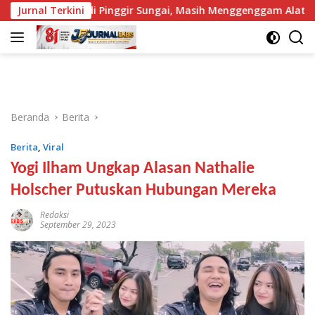
Langsung
ewas di Pinggir Sungai, Masih Menggenggam Alat Setrum
Jurnal Terkini
ke
konten
Beranda
Berita
Berita
,
Viral
Yogi Ilham Ungkap Alasan Nathalie
Holscher Putuskan Hubungan Mereka
Redaksi
September 29, 2023