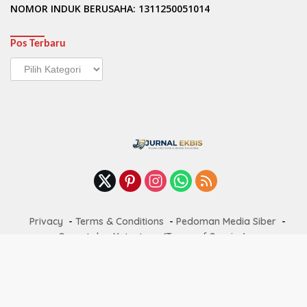
NOMOR INDUK BERUSAHA: 1311250051014
Pos Terbaru
Pos
Terbaru
Privacy
Terms & Conditions
Pedoman Media Siber
Syarat dan Ketentuan (Terms of Service)
Kebijakan Privasi (Privacy Policy)
Tentang Kami
Redaksi Jurnalekbis
Kontak Kami
Copyright @ 2022 jurnalekbis.com All right reserved