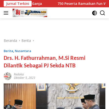
Langsung
 10,1 Kg Ganja
Jurnal Terkini
750 Peserta Ramaikan Fun Walk RINJANI 
ke
konten
Beranda
Berita
Berita
,
Nusantara
Drs. H. Fathurrahman, M.Si Resmi
Dilantik Sebagai PJ Sekda NTB
Redaksi
Oktober 5, 2023