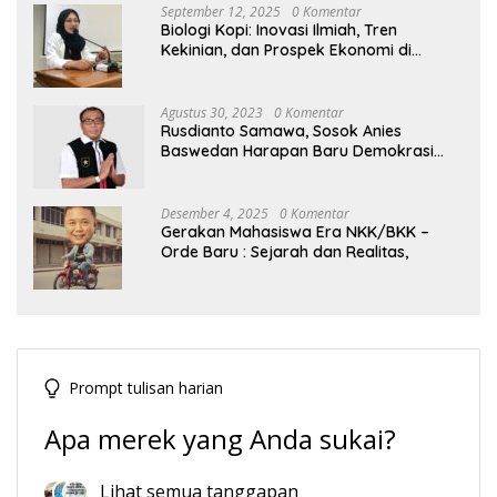
September 12, 2025
0 Komentar
Biologi Kopi: Inovasi Ilmiah, Tren
Kekinian, dan Prospek Ekonomi di
Tengah Dinamika Politik Agraria
Agustus 30, 2023
0 Komentar
Rusdianto Samawa, Sosok Anies
Baswedan Harapan Baru Demokrasi
Indonesia
Desember 4, 2025
0 Komentar
Gerakan Mahasiswa Era NKK/BKK –
Orde Baru : Sejarah dan Realitas,
Prompt tulisan harian
Apa merek yang Anda sukai?
Lihat semua tanggapan