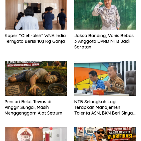
Koper “Oleh-oleh” WNA India
Jaksa Banding, Vonis Bebas
Ternyata Berisi 10,1 Kg Ganja
3 Anggota DPRD NTB Jadi
Sorotan
Pencari Belut Tewas di
NTB Selangkah Lagi
Pinggir Sungai, Masih
Terapkan Manajemen
Menggenggam Alat Setrum
Talenta ASN, BKN Beri Sinyal
Hijau