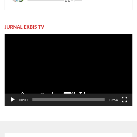
JURNAL EKBIS TV
Pemutar
Video
00:00
03:54