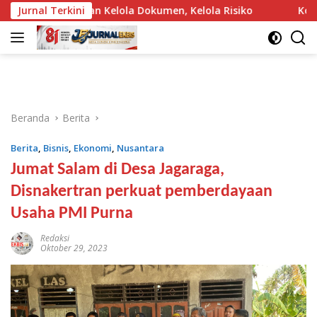
Langsung
 Jangan Kelola Dokumen, Kelola Risiko
Jurnal Terkini
Koper “Oleh-oleh”
ke
konten
Beranda
Berita
Berita
,
Bisnis
,
Ekonomi
,
Nusantara
Jumat Salam di Desa Jagaraga,
Disnakertran perkuat pemberdayaan
Usaha PMI Purna
Redaksi
Oktober 29, 2023