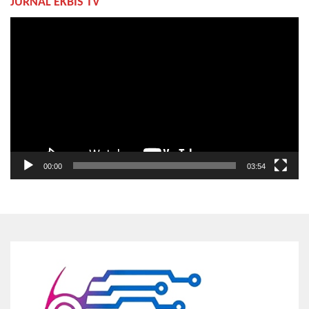
JURNAL EKBIS TV
Pemutar
Video
00:00
03:54