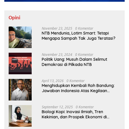
Opini
November 23, 2025
0 Komentar
NTB Mendunia, Lotim Smart: Tetapi
Mengapa Sampah Tak Juga Teratasi?
November 23, 2024
0 Komentar
Politik Uang: Musuh Dalam Selimut
Demokrasi di Pilkada NTB
April 13, 2026
0 Komentar
Menghidupkan Kembali Roh Bandung:
Jawaban Indonesia Atas Kegilaan
Hegemoni Global
September 12, 2025
0 Komentar
Biologi Kopi: Inovasi Ilmiah, Tren
Kekinian, dan Prospek Ekonomi di
Tengah Dinamika Politik Agraria