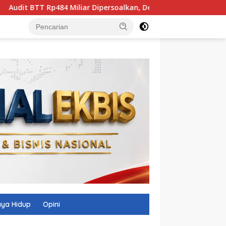
iar Dipersoalkan, Demokrat-PDIP NTB Saling Bantah
Ja
ya Hidup
Opini