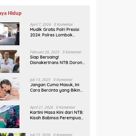
aya Hidup
April 7, 2024
0 Komentar
Mudik Gratis Polri Presisi
2024: Polres Lombok
Tengah Antar Pemudik
Pulang Kampung
Februari 26, 2025
0 Komentar
Siap Bersaing!
Disnakertrans NTB Dorong
Lulusan UMMAT Kuasai
Soft Skills
Juli 13, 2025
0 Komentar
Jangan Cuma Masuk, Ini
Cara Bercinta yang Bikin
Pasangan Klepek-klepek!
April 21, 2026
0 Komentar
Kartini Masa Kini dari NTB:
Kisah Babinsa Perempuan
Pertama di Karang Bayan
Juli 23, 2026
0 Komentar