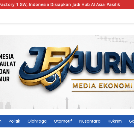
 Disiapkan Jadi Hub AI Asia-Pasifik
Audit BTT Rp484 Mil
n
Politik
Olahraga
Otomotif
Nusantara
Hukrim
Ga