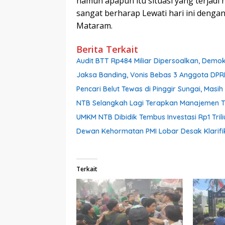
namun apapun itu situasi yang terjadi 
sangat berharap Lewati hari ini denga
Mataram.
Berita Terkait
Audit BTT Rp484 Miliar Dipersoalkan, Demo
Jaksa Banding, Vonis Bebas 3 Anggota DPR
Pencari Belut Tewas di Pinggir Sungai, Mas
NTB Selangkah Lagi Terapkan Manajemen Tal
UMKM NTB Dibidik Tembus Investasi Rp1 Triliu
Dewan Kehormatan PMI Lobar Desak Klarifik
Terkait