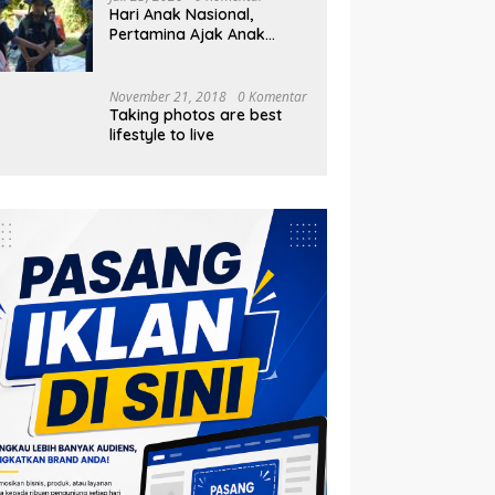
Hari Anak Nasional,
Pertamina Ajak Anak
Pesisir Belajar Sejarah
hingga Tanam 1.000
Mangrove
November 21, 2018
0 Komentar
Taking photos are best
lifestyle to live