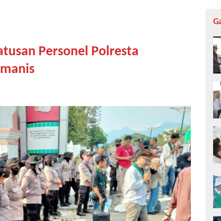
G
atusan Personel Polresta
manis