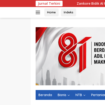
Langsung
Jurnal Terkini
Zankore Bidik AI Factory 1 GW, Indonesia
ke
konten
Home
Indeks
Beranda
Bisnis
NTB
Pertania