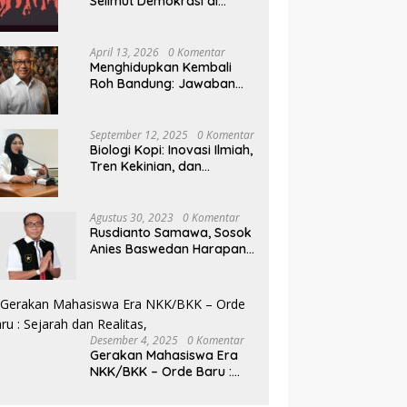
Selimut Demokrasi di
Pilkada NTB
April 13, 2026
0 Komentar
Menghidupkan Kembali
Roh Bandung: Jawaban
Indonesia Atas Kegilaan
Hegemoni Global
September 12, 2025
0 Komentar
Biologi Kopi: Inovasi Ilmiah,
Tren Kekinian, dan
Prospek Ekonomi di
Tengah Dinamika Politik
Agraria
Agustus 30, 2023
0 Komentar
Rusdianto Samawa, Sosok
Anies Baswedan Harapan
Baru Demokrasi Indonesia
Desember 4, 2025
0 Komentar
Gerakan Mahasiswa Era
NKK/BKK – Orde Baru :
Sejarah dan Realitas,