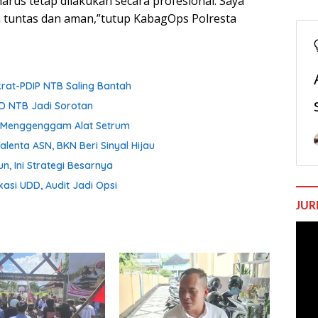
harus tetap dilakukan secara profesional. Saya
n tuntas dan aman,”tutup KabagOps Polresta
krat-PDIP NTB Saling Bantah
D NTB Jadi Sorotan
ih Menggenggam Alat Setrum
enta ASN, BKN Beri Sinyal Hijau
n, Ini Strategi Besarnya
asi UDD, Audit Jadi Opsi
JUR
Pem
Vide