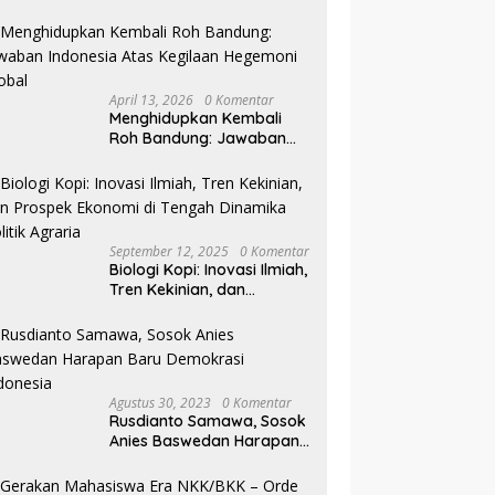
Pilkada NTB
April 13, 2026
0 Komentar
Menghidupkan Kembali
Roh Bandung: Jawaban
Indonesia Atas Kegilaan
Hegemoni Global
September 12, 2025
0 Komentar
Biologi Kopi: Inovasi Ilmiah,
Tren Kekinian, dan
Prospek Ekonomi di
Tengah Dinamika Politik
Agraria
Agustus 30, 2023
0 Komentar
Rusdianto Samawa, Sosok
Anies Baswedan Harapan
Baru Demokrasi Indonesia