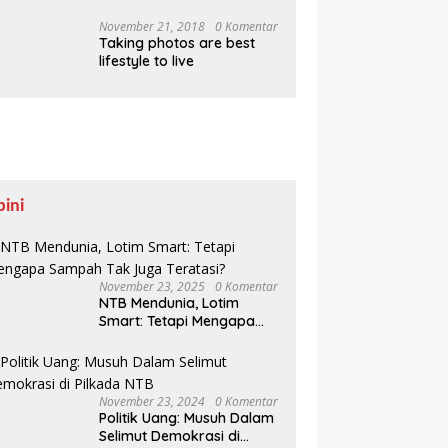
Pesisir Belajar Sejarah
hingga Tanam 1.000
November 21, 2018
0 Komentar
Taking photos are best
Mangrove
lifestyle to live
pini
November 23, 2025
0 Komentar
NTB Mendunia, Lotim
Smart: Tetapi Mengapa
Sampah Tak Juga
Teratasi?
November 23, 2024
0 Komentar
Politik Uang: Musuh Dalam
Selimut Demokrasi di