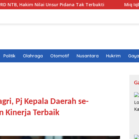
lai Unsur Pidana Tak Terbukti
Miq Iqbal Temukan Mode
Politik
Olahraga
Otomotif
Nusantara
Hukrim
Gaya
G
ri, Pj Kepala Daerah se-
n Kinerja Terbaik