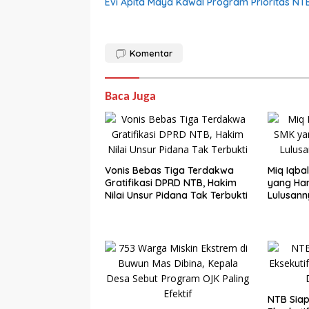
Evi Apita Maya Kawal Program Prioritas NT
Komentar
Baca Juga
Vonis Bebas Tiga Terdakwa
Miq Iqba
Gratifikasi DPRD NTB, Hakim
yang Ham
Nilai Unsur Pidana Tak Terbukti
Lulusann
NTB Sia