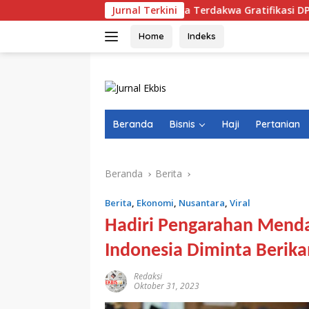
Langsung
Vonis Bebas Tiga Terdakwa Gratifikasi DPRD NTB, Hakim Ni
Jurnal Terkini
ke
konten
Home
Indeks
Beranda
Bisnis
Haji
Pertanian
Beranda
Berita
Berita
,
Ekonomi
,
Nusantara
,
Viral
Hadiri Pengarahan Mendag
Indonesia Diminta Berika
Redaksi
Oktober 31, 2023