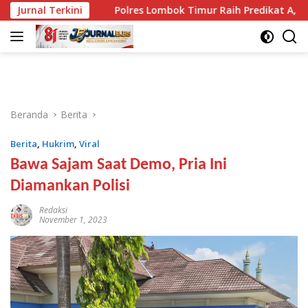
Langsung
 RI
Jurnal Terkini
Polres Lombok Timur Raih Predikat A, Tertinggi di 
ke
konten
Beranda
Berita
Berita
,
Hukrim
,
Viral
Bawa Sajam Saat Demo, Pria Ini
Diamankan Polisi
Redaksi
November 1, 2023