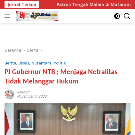
Langsung
Bikin Lega
Jurnal Terkini
Patroli Tengah Malam di Mataram, Tim Pum
ke
konten
Beranda
Berita
Berita
,
Bisnis
,
Nusantara
,
Politik
PJ Gubernur NTB ; Menjaga Netralitas
Tidak Melanggar Hukum
Redaksi
November 3, 2023