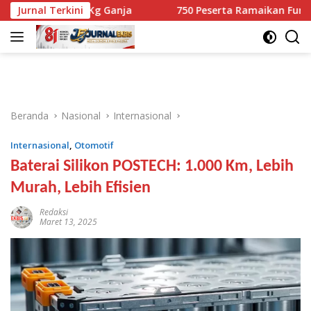
Langsung
si 10,1 Kg Ganja
Jurnal Terkini
750 Peserta Ramaikan Fun Walk RINJAN
ke
konten
Beranda
Nasional
Internasional
Internasional
,
Otomotif
Baterai Silikon POSTECH: 1.000 Km, Lebih
Murah, Lebih Efisien
Redaksi
Maret 13, 2025