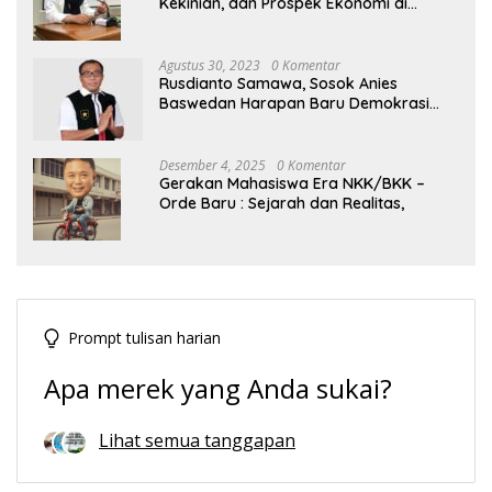
Kekinian, dan Prospek Ekonomi di
Tengah Dinamika Politik Agraria
Agustus 30, 2023
0 Komentar
Rusdianto Samawa, Sosok Anies
Baswedan Harapan Baru Demokrasi
Indonesia
Desember 4, 2025
0 Komentar
Gerakan Mahasiswa Era NKK/BKK –
Orde Baru : Sejarah dan Realitas,
Prompt tulisan harian
Apa merek yang Anda sukai?
Lihat semua tanggapan