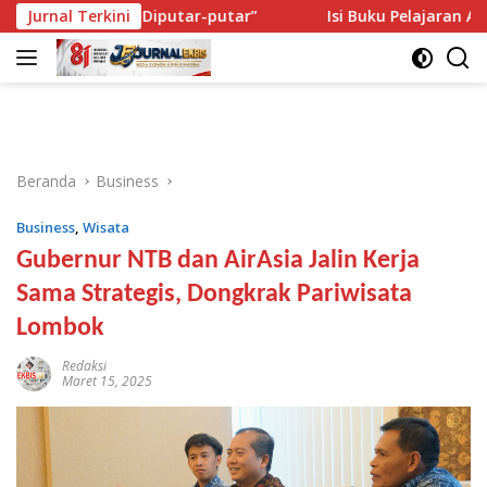
Langsung
Seperti Diputar-putar”
Jurnal Terkini
Isi Buku Pelajaran Akan Dirombak
ke
konten
Beranda
Business
Business
,
Wisata
Gubernur NTB dan AirAsia Jalin Kerja
Sama Strategis, Dongkrak Pariwisata
Lombok
Redaksi
Maret 15, 2025