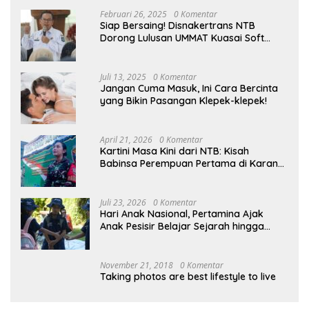
Februari 26, 2025
0 Komentar
Siap Bersaing! Disnakertrans NTB
Dorong Lulusan UMMAT Kuasai Soft
Skills
Juli 13, 2025
0 Komentar
Jangan Cuma Masuk, Ini Cara Bercinta
yang Bikin Pasangan Klepek-klepek!
April 21, 2026
0 Komentar
Kartini Masa Kini dari NTB: Kisah
Babinsa Perempuan Pertama di Karang
Bayan
Juli 23, 2026
0 Komentar
Hari Anak Nasional, Pertamina Ajak
Anak Pesisir Belajar Sejarah hingga
Tanam 1.000 Mangrove
November 21, 2018
0 Komentar
Taking photos are best lifestyle to live