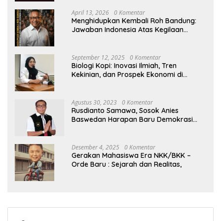
April 13, 2026
0 Komentar
Menghidupkan Kembali Roh Bandung:
Jawaban Indonesia Atas Kegilaan
Hegemoni Global
September 12, 2025
0 Komentar
Biologi Kopi: Inovasi Ilmiah, Tren
Kekinian, dan Prospek Ekonomi di
Tengah Dinamika Politik Agraria
Agustus 30, 2023
0 Komentar
Rusdianto Samawa, Sosok Anies
Baswedan Harapan Baru Demokrasi
Indonesia
Desember 4, 2025
0 Komentar
Gerakan Mahasiswa Era NKK/BKK –
Orde Baru : Sejarah dan Realitas,