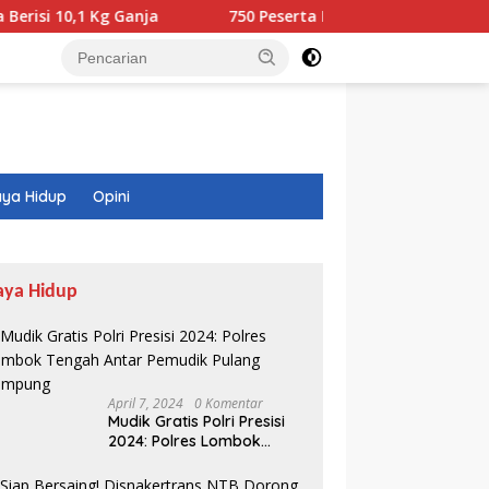
g Ganja
750 Peserta Ramaikan Fun Walk RINJANI BI NTB
ya Hidup
Opini
aya Hidup
April 7, 2024
0 Komentar
Mudik Gratis Polri Presisi
2024: Polres Lombok
Tengah Antar Pemudik
Pulang Kampung