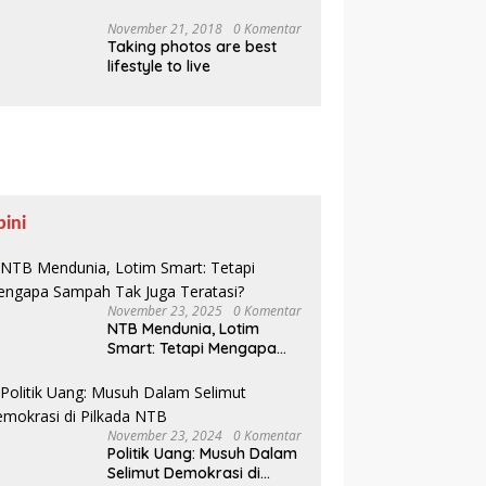
Pesisir Belajar Sejarah
hingga Tanam 1.000
November 21, 2018
0 Komentar
Taking photos are best
Mangrove
lifestyle to live
pini
November 23, 2025
0 Komentar
NTB Mendunia, Lotim
Smart: Tetapi Mengapa
Sampah Tak Juga
Teratasi?
November 23, 2024
0 Komentar
Politik Uang: Musuh Dalam
Selimut Demokrasi di