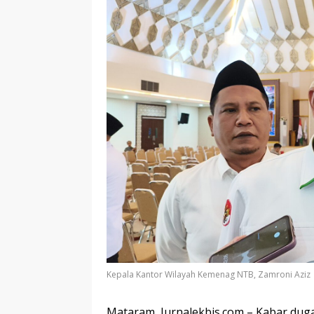
Kepala Kantor Wilayah Kemenag NTB, Zamroni Aziz
Mataram, Jurnalekbis.com – Kabar duga