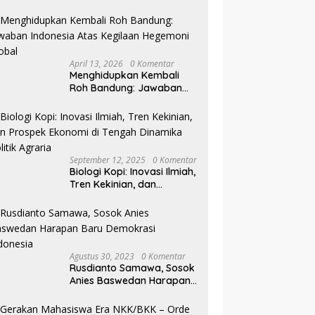
Pilkada NTB
April 13, 2026
0 Komentar
Menghidupkan Kembali
Roh Bandung: Jawaban
Indonesia Atas Kegilaan
Hegemoni Global
September 12, 2025
0 Komentar
Biologi Kopi: Inovasi Ilmiah,
Tren Kekinian, dan
Prospek Ekonomi di
Tengah Dinamika Politik
Agraria
Agustus 30, 2023
0 Komentar
Rusdianto Samawa, Sosok
Anies Baswedan Harapan
Baru Demokrasi Indonesia