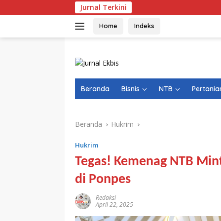
Langsung
Jurnal Terkini
ke
konten
Home
Indeks
Beranda
Bisnis
NTB
Pertania
Beranda
Hukrim
Hukrim
Tegas! Kemenag NTB Minta
di Ponpes
Redaksi
April 22, 2025