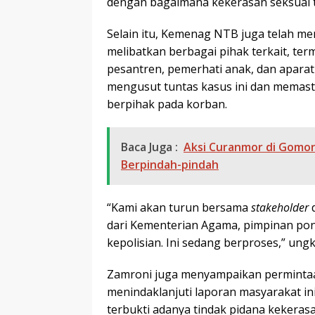
dengan bagaimana kekerasan seksual t
Selain itu, Kemenag NTB juga telah 
melibatkan berbagai pihak terkait, te
pesantren, pemerhati anak, dan aparat 
mengusut tuntas kasus ini dan memas
berpihak pada korban.
Baca Juga :
Aksi Curanmor di Gomon
Berpindah-pindah
“Kami akan turun bersama
stakeholder
d
dari Kementerian Agama, pimpinan pon
kepolisian. Ini sedang berproses,” ung
Zamroni juga menyampaikan permintaa
menindaklanjuti laporan masyarakat ini
terbukti adanya tindak pidana keker