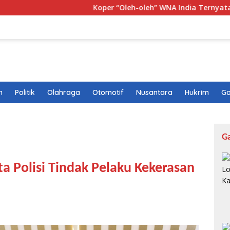
Koper “Oleh-oleh” WNA India Ternyata Berisi 10,1 K
n
Politik
Olahraga
Otomotif
Nusantara
Hukrim
Ga
G
 Polisi Tindak Pelaku Kekerasan