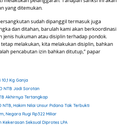
i melakukan pelanggaran. Tahapan sanksi ini akan
an yang ditemukan.
bersangkutan sudah dipanggil termasuk juga
angka dan ditahan, barulah kami akan berkoordinasi
jenis hukuman atau disiplin terhadap pondok.
a tetap melakukan, kita melakukan disiplin, bahkan
dalah pencabutan izin bahkan ditutup,” papar
 10,1 Kg Ganja
D NTB Jadi Sorotan
NTB Akhirnya Tertangkap
 NTB, Hakim Nilai Unsur Pidana Tak Terbukti
om, Negara Rugi Rp322 Miliar
n Kekerasan Seksual Diprotes LPA