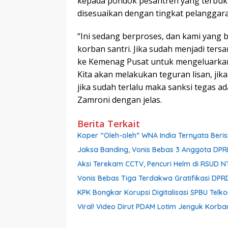
kepada pondok pesantren yang terbukt
disesuaikan dengan tingkat pelanggar
“Ini sedang berproses, dan kami yang 
korban santri. Jika sudah menjadi ters
ke Kemenag Pusat untuk mengeluarkan 
Kita akan melakukan teguran lisan, jik
jika sudah terlalu maka sanksi tegas a
Zamroni dengan jelas.
Berita Terkait
Koper “Oleh-oleh” WNA India Ternyata Berisi
Jaksa Banding, Vonis Bebas 3 Anggota DPR
Aksi Terekam CCTV, Pencuri Helm di RSUD 
Vonis Bebas Tiga Terdakwa Gratifikasi DPRD
KPK Bongkar Korupsi Digitalisasi SPBU Telk
Viral! Video Dirut PDAM Lotim Jenguk Korba