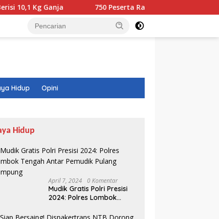
g Ganja
750 Peserta Ramaikan Fun Walk RINJANI BI NTB
ya Hidup
Opini
aya Hidup
April 7, 2024
0 Komentar
Mudik Gratis Polri Presisi
2024: Polres Lombok
Tengah Antar Pemudik
Pulang Kampung