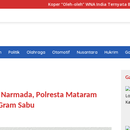
Koper “Oleh-oleh” WNA India Ternyata Berisi 10,1 K
n
Politik
Olahraga
Otomotif
Nusantara
Hukrim
Ga
G
i Narmada, Polresta Mataram
 Gram Sabu