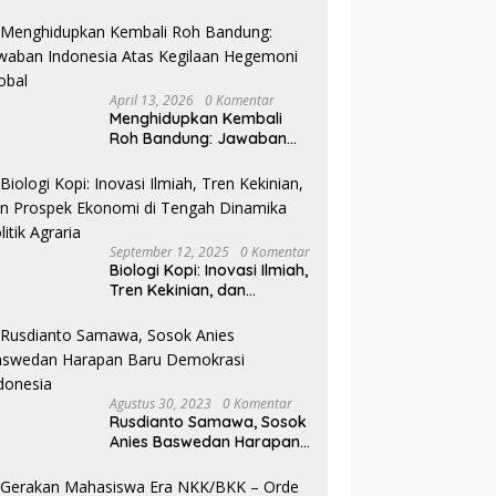
Pilkada NTB
April 13, 2026
0 Komentar
Menghidupkan Kembali
Roh Bandung: Jawaban
Indonesia Atas Kegilaan
Hegemoni Global
September 12, 2025
0 Komentar
Biologi Kopi: Inovasi Ilmiah,
Tren Kekinian, dan
Prospek Ekonomi di
Tengah Dinamika Politik
Agraria
Agustus 30, 2023
0 Komentar
Rusdianto Samawa, Sosok
Anies Baswedan Harapan
Baru Demokrasi Indonesia