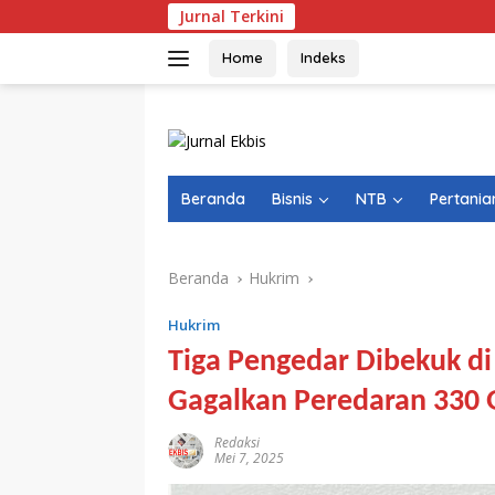
Langsung
Jurnal Terkini
ke
konten
Home
Indeks
Beranda
Bisnis
NTB
Pertania
Beranda
Hukrim
Hukrim
Tiga Pengedar Dibekuk d
Gagalkan Peredaran 330
Redaksi
Mei 7, 2025