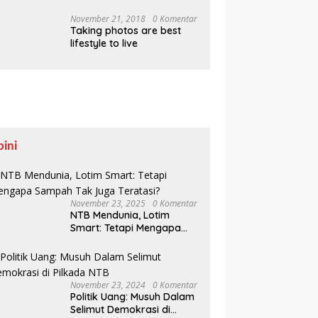
Pesisir Belajar Sejarah
hingga Tanam 1.000
November 21, 2018
0 Komentar
Taking photos are best
Mangrove
lifestyle to live
pini
November 23, 2025
0 Komentar
NTB Mendunia, Lotim
Smart: Tetapi Mengapa
Sampah Tak Juga
Teratasi?
November 23, 2024
0 Komentar
Politik Uang: Musuh Dalam
Selimut Demokrasi di