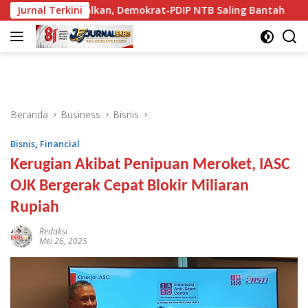
Langsung
ipersoalkan, Demokrat-PDIP NTB Saling Bantah
Jurnal Terkini
Jaksa Ba
ke
konten
Beranda
Business
Bisnis
Bisnis
,
Financial
Kerugian Akibat Penipuan Meroket, IASC
OJK Bergerak Cepat Blokir Miliaran
Rupiah
Redaksi
Mei 26, 2025