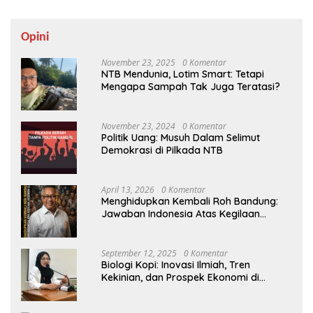
Opini
November 23, 2025
0 Komentar
NTB Mendunia, Lotim Smart: Tetapi
Mengapa Sampah Tak Juga Teratasi?
November 23, 2024
0 Komentar
Politik Uang: Musuh Dalam Selimut
Demokrasi di Pilkada NTB
April 13, 2026
0 Komentar
Menghidupkan Kembali Roh Bandung:
Jawaban Indonesia Atas Kegilaan
Hegemoni Global
September 12, 2025
0 Komentar
Biologi Kopi: Inovasi Ilmiah, Tren
Kekinian, dan Prospek Ekonomi di
Tengah Dinamika Politik Agraria