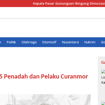
Kepala Pasar Gunungsari Bingung Dimutasi Lagi: “Saya Se
n
Politik
Olahraga
Otomotif
Nusantara
Hukrim
Ga
G
 5 Penadah dan Pelaku Curanmor