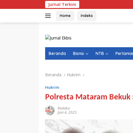
Langsung
Jurnal Terkini
ke
konten
Home
Indeks
Beranda
Bisnis
NTB
Pertania
Beranda
Hukrim
Hukrim
Polresta Mataram Bekuk
Redaksi
Juni 4, 2025