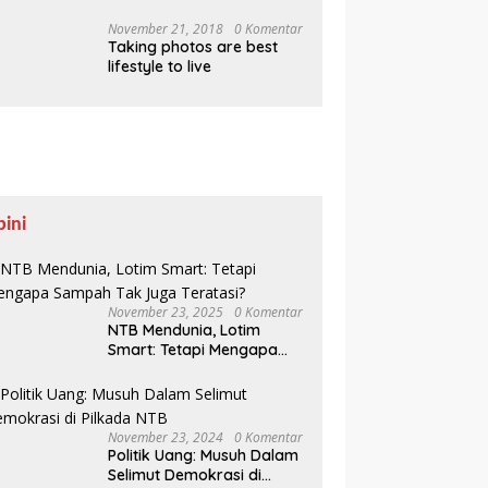
Pesisir Belajar Sejarah
hingga Tanam 1.000
November 21, 2018
0 Komentar
Taking photos are best
Mangrove
lifestyle to live
pini
November 23, 2025
0 Komentar
NTB Mendunia, Lotim
Smart: Tetapi Mengapa
Sampah Tak Juga
Teratasi?
November 23, 2024
0 Komentar
Politik Uang: Musuh Dalam
Selimut Demokrasi di