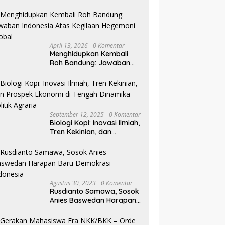
Pilkada NTB
April 13, 2026
0 Komentar
Menghidupkan Kembali
Roh Bandung: Jawaban
Indonesia Atas Kegilaan
Hegemoni Global
September 12, 2025
0 Komentar
Biologi Kopi: Inovasi Ilmiah,
Tren Kekinian, dan
Prospek Ekonomi di
Tengah Dinamika Politik
Agraria
Agustus 30, 2023
0 Komentar
Rusdianto Samawa, Sosok
Anies Baswedan Harapan
Baru Demokrasi Indonesia