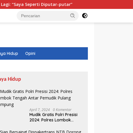
perti Diputar-putar”
Isi Buku Pelajaran Akan Dirombak,
ya Hidup
Opini
aya Hidup
April 7, 2024
0 Komentar
Mudik Gratis Polri Presisi
2024: Polres Lombok
Tengah Antar Pemudik
Pulang Kampung