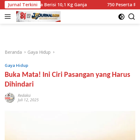
Langsung
rnyata Berisi 10,1 Kg Ganja
Jurnal Terkini
750 Peserta Ramaikan Fun 
ke
konten
Beranda
Gaya Hidup
Gaya Hidup
Buka Mata! Ini Ciri Pasangan yang Harus
Dihindari
Redaksi
Juli 12, 2025