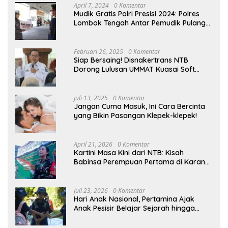
April 7, 2024
0 Komentar
Mudik Gratis Polri Presisi 2024: Polres
Lombok Tengah Antar Pemudik Pulang
Kampung
Februari 26, 2025
0 Komentar
Siap Bersaing! Disnakertrans NTB
Dorong Lulusan UMMAT Kuasai Soft
Skills
Juli 13, 2025
0 Komentar
Jangan Cuma Masuk, Ini Cara Bercinta
yang Bikin Pasangan Klepek-klepek!
April 21, 2026
0 Komentar
Kartini Masa Kini dari NTB: Kisah
Babinsa Perempuan Pertama di Karang
Bayan
Juli 23, 2026
0 Komentar
Hari Anak Nasional, Pertamina Ajak
Anak Pesisir Belajar Sejarah hingga
Tanam 1.000 Mangrove