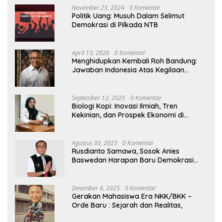
November 23, 2024
0 Komentar
Politik Uang: Musuh Dalam Selimut
Demokrasi di Pilkada NTB
April 13, 2026
0 Komentar
Menghidupkan Kembali Roh Bandung:
Jawaban Indonesia Atas Kegilaan
Hegemoni Global
September 12, 2025
0 Komentar
Biologi Kopi: Inovasi Ilmiah, Tren
Kekinian, dan Prospek Ekonomi di
Tengah Dinamika Politik Agraria
Agustus 30, 2023
0 Komentar
Rusdianto Samawa, Sosok Anies
Baswedan Harapan Baru Demokrasi
Indonesia
Desember 4, 2025
0 Komentar
Gerakan Mahasiswa Era NKK/BKK –
Orde Baru : Sejarah dan Realitas,