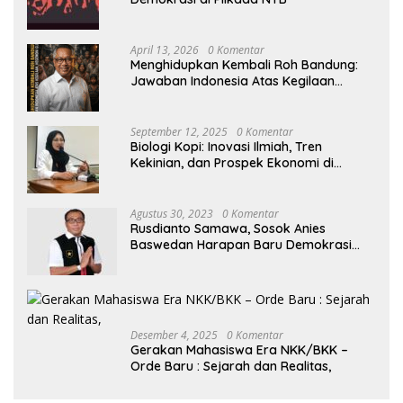
April 13, 2026
0 Komentar
Menghidupkan Kembali Roh Bandung:
Jawaban Indonesia Atas Kegilaan
Hegemoni Global
September 12, 2025
0 Komentar
Biologi Kopi: Inovasi Ilmiah, Tren
Kekinian, dan Prospek Ekonomi di
Tengah Dinamika Politik Agraria
Agustus 30, 2023
0 Komentar
Rusdianto Samawa, Sosok Anies
Baswedan Harapan Baru Demokrasi
Indonesia
Desember 4, 2025
0 Komentar
Gerakan Mahasiswa Era NKK/BKK –
Orde Baru : Sejarah dan Realitas,