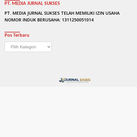
PT. MEDIA JURNAL SUKSES
PT. MEDIA JURNAL SUKSES TELAH MEMILIKI IZIN USAHA
NOMOR INDUK BERUSAHA: 1311250051014
Pos Terbaru
Pos
Terbaru
Privacy
Terms & Conditions
Pedoman Media Siber
Syarat dan Ketentuan (Terms of Service)
Kebijakan Privasi (Privacy Policy)
Tentang Kami
Redaksi Jurnalekbis
Kontak Kami