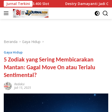
Langsung
ah 3.400 Slot
Jurnal Terkini
Destry Damayanti Jadi Calon Tunggal Gu
ke
konten
Beranda
Gaya Hidup
Gaya Hidup
5 Zodiak yang Sering Membicarakan
Mantan: Gagal Move On atau Terlalu
Sentimental?
Redaksi
Juli 15, 2025