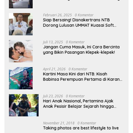
Kampung
Februari 26, 2025
0 Komentar
Siap Bersaing! Disnakertrans NTB
Dorong Lulusan UMMAT Kuasai Soft
Skills
Juli 13, 2025
0 Komentar
Jangan Cuma Masuk, Ini Cara Bercinta
yang Bikin Pasangan Klepek-klepek!
April 21, 2026
0 Komentar
Kartini Masa Kini dari NTB: Kisah
Babinsa Perempuan Pertama di Karang
Bayan
Juli 23, 2026
0 Komentar
Hari Anak Nasional, Pertamina Ajak
Anak Pesisir Belajar Sejarah hingga
Tanam 1.000 Mangrove
November 21, 2018
0 Komentar
Taking photos are best lifestyle to live