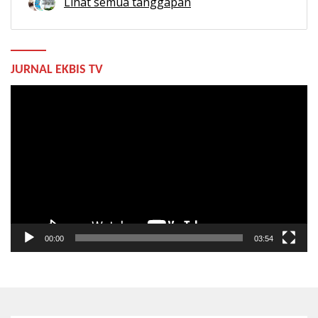
Lihat semua tanggapan
JURNAL EKBIS TV
Pemutar
Video
00:00
03:54