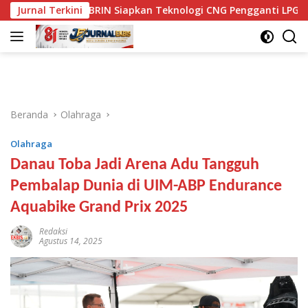
Langsung
Jurnal Terkini
BRIN Siapkan Teknologi CNG Pengganti LPG, Bisa Hemat 
ke
konten
Beranda
Olahraga
Olahraga
Danau Toba Jadi Arena Adu Tangguh
Pembalap Dunia di UIM-ABP Endurance
Aquabike Grand Prix 2025
Redaksi
Agustus 14, 2025