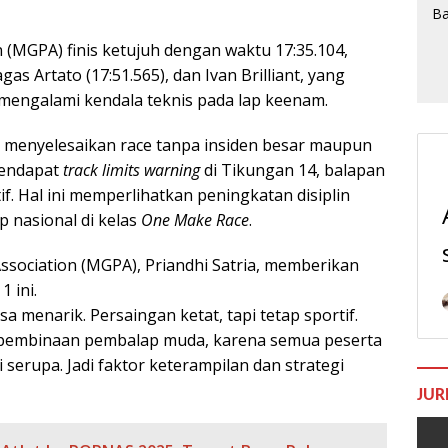
 (MGPA) finis ketujuh dengan waktu 17:35.104,
gas Artato (17:51.565), dan Ivan Brilliant, yang
engalami kendala teknis pada lap keenam.
menyelesaikan race tanpa insiden besar maupun
mendapat
track limits warning
di Tikungan 14, balapan
f. Hal ini memperlihatkan peningkatan disiplin
 nasional di kelas
One Make Race
.
ssociation (MGPA), Priandhi Satria, memberikan
1 ini.
sa menarik. Persaingan ketat, tapi tetap sportif.
uk pembinaan pembalap muda, karena semua peserta
serupa. Jadi faktor keterampilan dan strategi
JUR