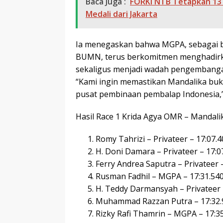
Baca Juga :
FORKI NTB Tetapkan 13 
Medali dari Jakarta
Ia menegaskan bahwa MGPA, sebagai b
BUMN, terus berkomitmen menghadirka
sekaligus menjadi wadah pengembangan
“Kami ingin memastikan Mandalika buka
pusat pembinaan pembalap Indonesia,
Hasil Race 1 Krida Agya OMR – Mandalik
Romy Tahrizi – Privateer – 17:07.4
H. Doni Damara – Privateer – 17:0
Ferry Andrea Saputra – Privateer 
Rusman Fadhil – MGPA – 17:31.54
H. Teddy Darmansyah – Privateer 
Muhammad Razzan Putra – 17:32.
Rizky Rafi Thamrin – MGPA – 17:3