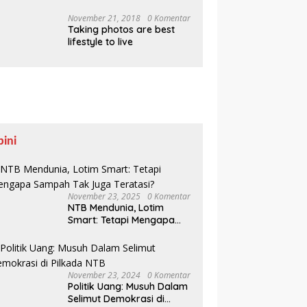
Pesisir Belajar Sejarah
hingga Tanam 1.000
November 21, 2018
0 Komentar
Taking photos are best
Mangrove
lifestyle to live
pini
November 23, 2025
0 Komentar
NTB Mendunia, Lotim
Smart: Tetapi Mengapa
Sampah Tak Juga
Teratasi?
November 23, 2024
0 Komentar
Politik Uang: Musuh Dalam
Selimut Demokrasi di