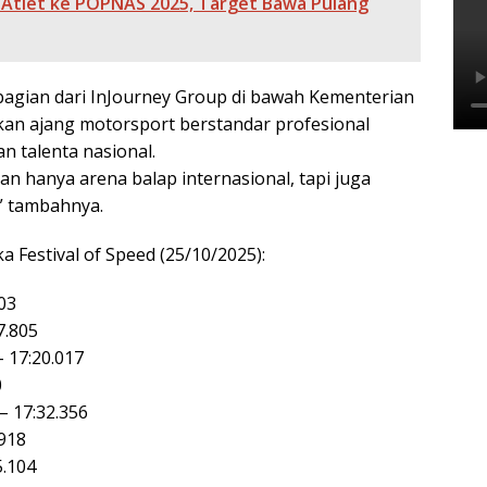
Atlet ke POPNAS 2025, Target Bawa Pulang
agian dari InJourney Group di bawah Kementerian
n ajang motorsport berstandar profesional
 talenta nasional.
n hanya arena balap internasional, tapi juga
” tambahnya.
a Festival of Speed (25/10/2025):
03
7.805
– 17:20.017
0
– 17:32.356
918
5.104