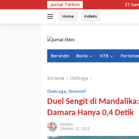
Langsung
Jurnal Terkini
21 Sampel Pangan Diu
ke
konten
Home
Indeks
Beranda
Bisnis
NTB
Pertania
Beranda
Olahraga
Olahraga
,
Otomotif
Duel Sengit di Mandalika
Damara Hanya 0,4 Detik
Redaksi
Oktober 25, 2025