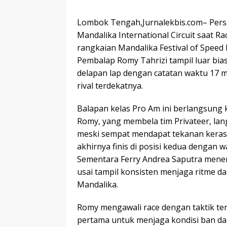
Lombok Tengah,Jurnalekbis.com– Persai
Mandalika International Circuit saat R
rangkaian Mandalika Festival of Speed 
Pembalap Romy Tahrizi tampil luar bi
delapan lap dengan catatan waktu 17 men
rival terdekatnya.
Balapan kelas Pro Am ini berlangsung k
Romy, yang membela tim Privateer, lan
meski sempat mendapat tekanan keras d
akhirnya finis di posisi kedua dengan w
Sementara Ferry Andrea Saputra menem
usai tampil konsisten menjaga ritme da
Mandalika.
Romy mengawali race dengan taktik tena
pertama untuk menjaga kondisi ban d