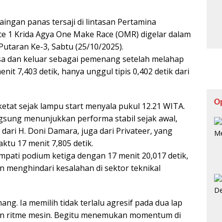
ngan panas tersaji di lintasan Pertamina
ace 1 Krida Agya One Make Race (OMR) digelar dalam
Putaran Ke-3, Sabtu (25/10/2025).
asa dan keluar sebagai pemenang setelah melahap
it 7,403 detik, hanya unggul tipis 0,402 detik dari
O
etat sejak lampu start menyala pukul 12.21 WITA.
gsung menunjukkan performa stabil sejak awal,
ari H. Doni Damara, juga dari Privateer, yang
aktu 17 menit 7,805 detik.
pati podium ketiga dengan 17 menit 20,017 detik,
n menghindari kesalahan di sektor teknikal
ng. Ia memilih tidak terlalu agresif pada dua lap
an ritme mesin. Begitu menemukan momentum di