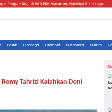
ji di HKG PKK Mataram, Hasilnya Bikin Lega
Patroli T
n
Politik
Olahraga
Otomotif
Nusantara
Hukrim
Ga
G
: Romy Tahrizi Kalahkan Doni