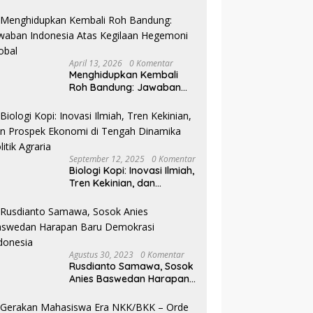
Pilkada NTB
April 13, 2026
0 Komentar
Menghidupkan Kembali
Roh Bandung: Jawaban
Indonesia Atas Kegilaan
Hegemoni Global
September 12, 2025
0 Komentar
Biologi Kopi: Inovasi Ilmiah,
Tren Kekinian, dan
Prospek Ekonomi di
Tengah Dinamika Politik
Agraria
Agustus 30, 2023
0 Komentar
Rusdianto Samawa, Sosok
Anies Baswedan Harapan
Baru Demokrasi Indonesia