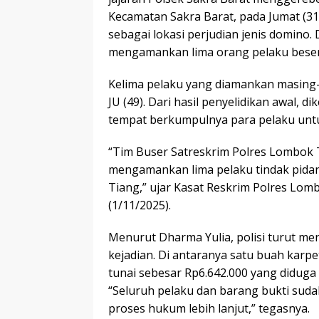
Kecamatan Sakra Barat, pada Jumat (31
sebagai lokasi perjudian jenis domino.
mengamankan lima orang pelaku besert
Kelima pelaku yang diamankan masing-ma
JU (49). Dari hasil penyelidikan awal,
tempat berkumpulnya para pelaku untu
“Tim Buser Satreskrim Polres Lombok 
mengamankan lima pelaku tindak pidana
Tiang,” ujar Kasat Reskrim Polres Lom
(1/11/2025).
Menurut Dharma Yulia, polisi turut me
kejadian. Di antaranya satu buah karpet
tunai sebesar Rp6.642.000 yang diduga 
“Seluruh pelaku dan barang bukti su
proses hukum lebih lanjut,” tegasnya.