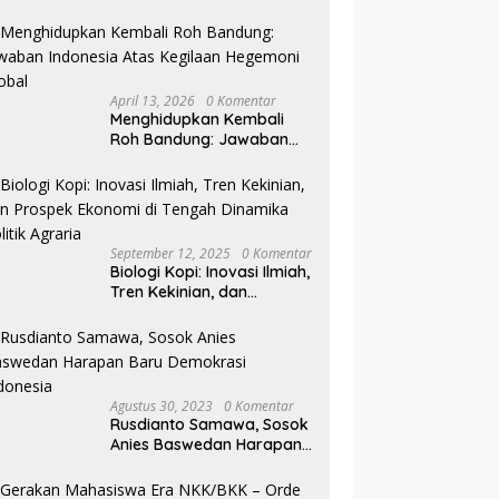
Pilkada NTB
April 13, 2026
0 Komentar
Menghidupkan Kembali
Roh Bandung: Jawaban
Indonesia Atas Kegilaan
Hegemoni Global
September 12, 2025
0 Komentar
Biologi Kopi: Inovasi Ilmiah,
Tren Kekinian, dan
Prospek Ekonomi di
Tengah Dinamika Politik
Agraria
Agustus 30, 2023
0 Komentar
Rusdianto Samawa, Sosok
Anies Baswedan Harapan
Baru Demokrasi Indonesia