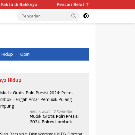
a
Pencari Belut Tewas di Pinggir Sungai, Masih Mengg
 Hidup
Opini
aya Hidup
April 7, 2024
0 Komentar
Mudik Gratis Polri Presisi
2024: Polres Lombok
Tengah Antar Pemudik
Pulang Kampung