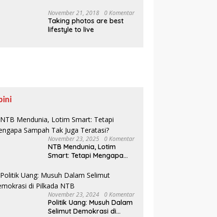
Pesisir Belajar Sejarah
hingga Tanam 1.000
November 21, 2018
0 Komentar
Taking photos are best
Mangrove
lifestyle to live
pini
November 23, 2025
0 Komentar
NTB Mendunia, Lotim
Smart: Tetapi Mengapa
Sampah Tak Juga
Teratasi?
November 23, 2024
0 Komentar
Politik Uang: Musuh Dalam
Selimut Demokrasi di