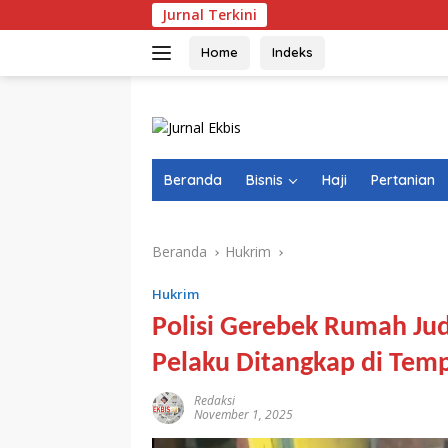
Langsung
Jurnal Terkini
Video Jerik
ke
konten
Home
Indeks
Beranda
Bisnis
Haji
Pertanian
Beranda
Hukrim
Hukrim
Polisi Gerebek Rumah Ju
Pelaku Ditangkap di Tem
Redaksi
November 1, 2025