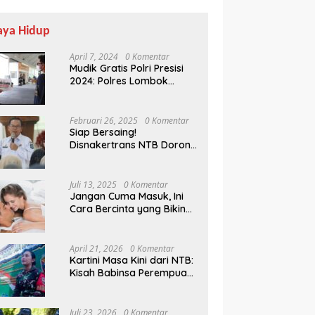
aya Hidup
April 7, 2024
0 Komentar
Mudik Gratis Polri Presisi
2024: Polres Lombok
Tengah Antar Pemudik
Pulang Kampung
Februari 26, 2025
0 Komentar
Siap Bersaing!
Disnakertrans NTB Dorong
Lulusan UMMAT Kuasai
Soft Skills
Juli 13, 2025
0 Komentar
Jangan Cuma Masuk, Ini
Cara Bercinta yang Bikin
Pasangan Klepek-klepek!
April 21, 2026
0 Komentar
Kartini Masa Kini dari NTB:
Kisah Babinsa Perempuan
Pertama di Karang Bayan
Juli 23, 2026
0 Komentar