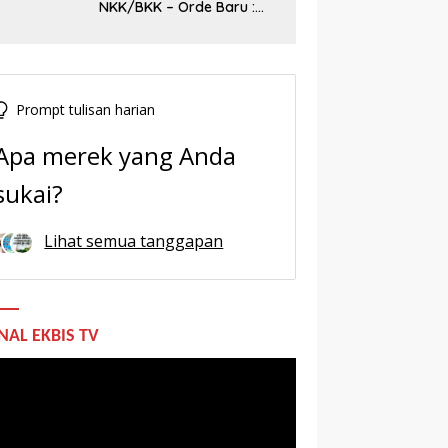
NKK/BKK – Orde Baru :
Sejarah dan Realitas,
Prompt tulisan harian
Apa merek yang Anda
sukai?
Lihat semua tanggapan
NAL EKBIS TV
utar
o