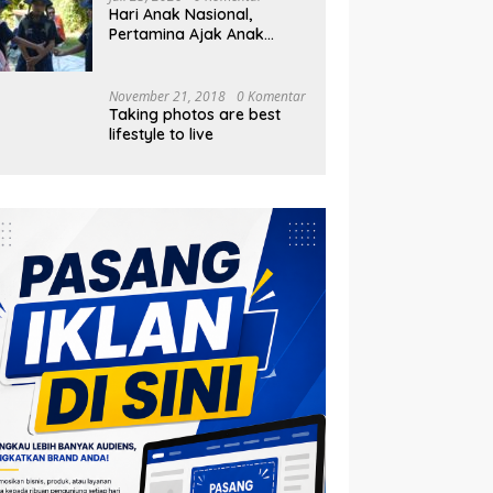
Hari Anak Nasional,
Pertamina Ajak Anak
Pesisir Belajar Sejarah
hingga Tanam 1.000
Mangrove
November 21, 2018
0 Komentar
Taking photos are best
lifestyle to live