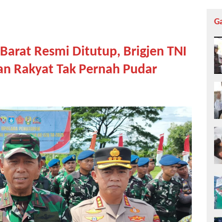
G
arat Resmi Ditutup, Brigjen TNI
 dan Rakyat Tak Pernah Pudar