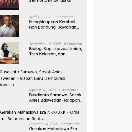
Selimut Demokrasi di
Pilkada NTB
April 13, 2026
0 Komentar
Menghidupkan Kembali
Roh Bandung: Jawaban
Indonesia Atas Kegilaan
Hegemoni Global
September 12, 2025
0 Komentar
Biologi Kopi: Inovasi Ilmiah,
Tren Kekinian, dan
Prospek Ekonomi di
Tengah Dinamika Politik
Agraria
Agustus 30, 2023
0 Komentar
Rusdianto Samawa, Sosok
Anies Baswedan Harapan
Baru Demokrasi Indonesia
Desember 4, 2025
0 Komentar
Gerakan Mahasiswa Era