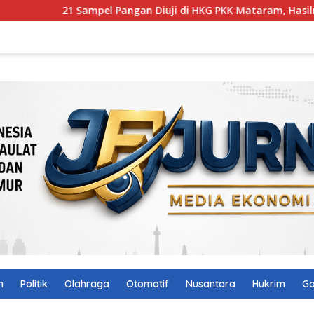
mpel Pangan Diuji di HKG PKK Mataram, Hasilnya Bikin Lega
n
Politik
Olahraga
Otomotif
Nusantara
Hukrim
Ga