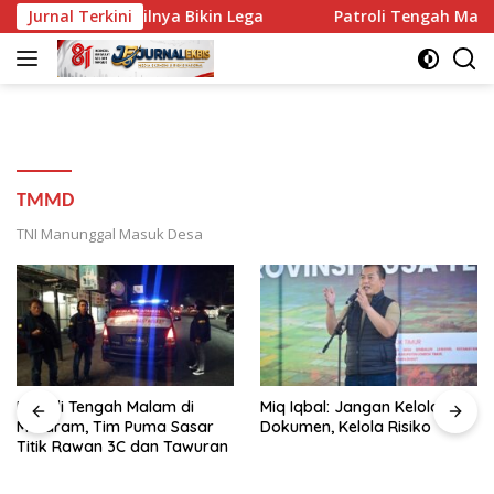
Langsung
taram, Hasilnya Bikin Lega
Jurnal Terkini
Patroli Tengah Malam di M
ke
konten
TMMD
TNI Manunggal Masuk Desa
Patroli Tengah Malam di
Miq Iqbal: Jangan Kelola
Mataram, Tim Puma Sasar
Dokumen, Kelola Risiko
Titik Rawan 3C dan Tawuran