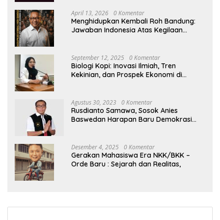
April 13, 2026
0 Komentar
Menghidupkan Kembali Roh Bandung:
Jawaban Indonesia Atas Kegilaan
Hegemoni Global
September 12, 2025
0 Komentar
Biologi Kopi: Inovasi Ilmiah, Tren
Kekinian, dan Prospek Ekonomi di
Tengah Dinamika Politik Agraria
Agustus 30, 2023
0 Komentar
Rusdianto Samawa, Sosok Anies
Baswedan Harapan Baru Demokrasi
Indonesia
Desember 4, 2025
0 Komentar
Gerakan Mahasiswa Era NKK/BKK –
Orde Baru : Sejarah dan Realitas,