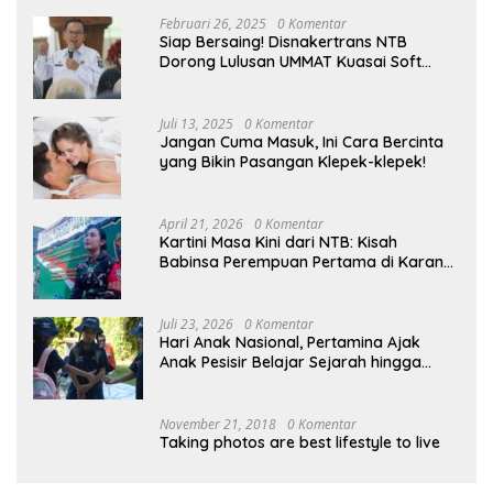
Februari 26, 2025
0 Komentar
Siap Bersaing! Disnakertrans NTB
Dorong Lulusan UMMAT Kuasai Soft
Skills
Juli 13, 2025
0 Komentar
Jangan Cuma Masuk, Ini Cara Bercinta
yang Bikin Pasangan Klepek-klepek!
April 21, 2026
0 Komentar
Kartini Masa Kini dari NTB: Kisah
Babinsa Perempuan Pertama di Karang
Bayan
Juli 23, 2026
0 Komentar
Hari Anak Nasional, Pertamina Ajak
Anak Pesisir Belajar Sejarah hingga
Tanam 1.000 Mangrove
November 21, 2018
0 Komentar
Taking photos are best lifestyle to live