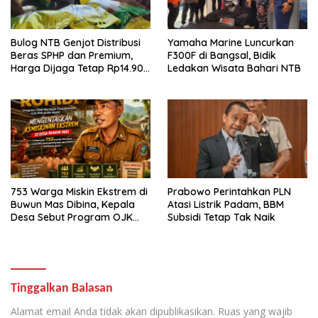
Bulog NTB Genjot Distribusi
Yamaha Marine Luncurkan
Beras SPHP dan Premium,
F300F di Bangsal, Bidik
Harga Dijaga Tetap Rp14.900
Ledakan Wisata Bahari NTB
per Kilogram
753 Warga Miskin Ekstrem di
Prabowo Perintahkan PLN
Buwun Mas Dibina, Kepala
Atasi Listrik Padam, BBM
Desa Sebut Program OJK
Subsidi Tetap Tak Naik
Paling Efektif
Tinggalkan Balasan
Alamat email Anda tidak akan dipublikasikan.
Ruas yang wajib