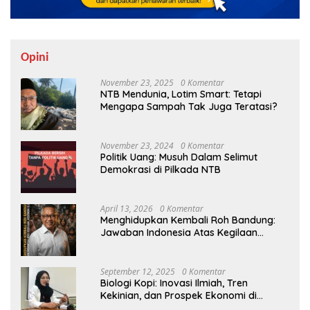
Opini
November 23, 2025
0 Komentar
NTB Mendunia, Lotim Smart: Tetapi
Mengapa Sampah Tak Juga Teratasi?
November 23, 2024
0 Komentar
Politik Uang: Musuh Dalam Selimut
Demokrasi di Pilkada NTB
April 13, 2026
0 Komentar
Menghidupkan Kembali Roh Bandung:
Jawaban Indonesia Atas Kegilaan
Hegemoni Global
September 12, 2025
0 Komentar
Biologi Kopi: Inovasi Ilmiah, Tren
Kekinian, dan Prospek Ekonomi di
Tengah Dinamika Politik Agraria